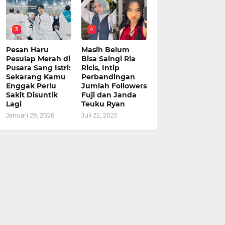
3
4
Pesan Haru
Masih Belum
Pesulap Merah di
Bisa Saingi Ria
Pusara Sang Istri:
Ricis, Intip
Sekarang Kamu
Perbandingan
Enggak Perlu
Jumlah Followers
Sakit Disuntik
Fuji dan Janda
Lagi
Teuku Ryan
Januari 29, 2026
Juli 22, 2025