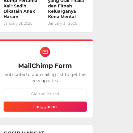
Bump Pertama
yang Usik Thalia
Kali: Sedih
dan Fitnah
Dikatain Anak
Keluarganya
Haram
Kena Mental
January 31, 2026
January 31, 2026
MailChimp Form
Subscribe to our mailing list to get the
new updates.