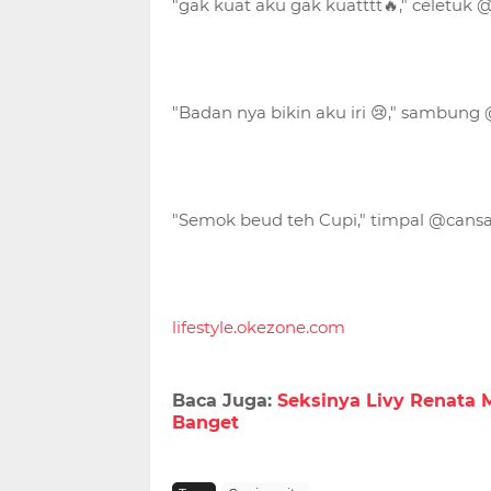
"gak kuat aku gak kuatttt🔥," celetuk
"Badan nya bikin aku iri 😢," sambung
"Semok beud teh Cupi," timpal @cansa
lifestyle.okezone.com
Baca Juga:
Seksinya Livy Renata M
Banget