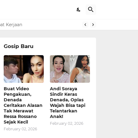
pat Kerjaan
Gosip Baru
Buat Video
Andi Soraya
Pengakuan,
Sindir Keras
Denada
Denada, Oplas
Ceritakan Alasan
Wajah Bisa tapi
Tak Merawat
Telantarkan
Ressa Rossano
Anak!
Sejak Kecil
February 02, 2026
February 02, 2026