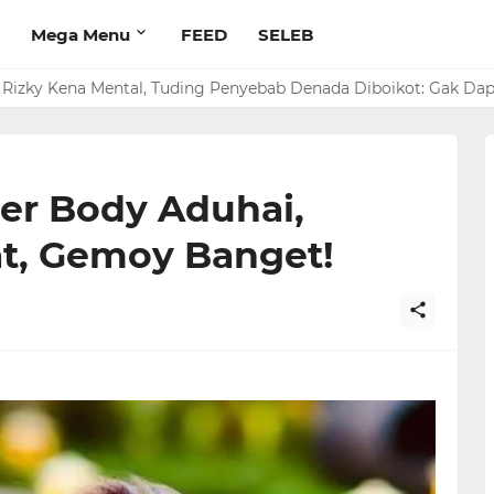
Mega Menu
FEED
SELEB
rim Rp 1 M ke Jeje Buat Korban Longsor Bandung Barat
a Rizky Kena Mental, Tuding Penyebab Denada Diboikot: Gak Da
er Body Aduhai,
at, Gemoy Banget!