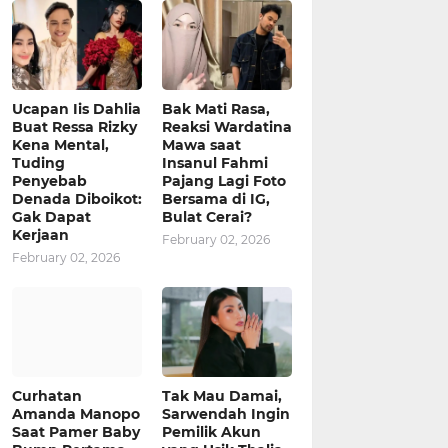
Ucapan Iis Dahlia
Bak Mati Rasa,
Buat Ressa Rizky
Reaksi Wardatina
Kena Mental,
Mawa saat
Tuding
Insanul Fahmi
Penyebab
Pajang Lagi Foto
Denada Diboikot:
Bersama di IG,
Gak Dapat
Bulat Cerai?
Kerjaan
February 02, 2026
February 02, 2026
Curhatan
Tak Mau Damai,
Amanda Manopo
Sarwendah Ingin
Saat Pamer Baby
Pemilik Akun