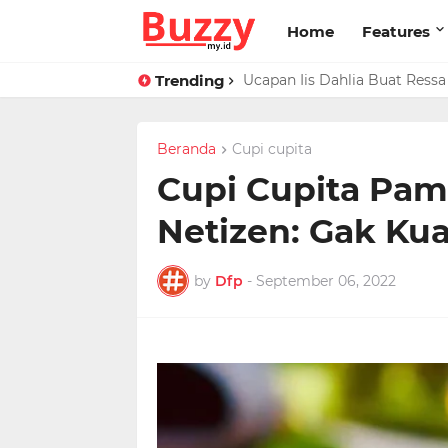
Home
Features
Trending
Raffi Ahmad Masih di LN, Ki
Ucapan Iis Dahlia Buat Ress
Beranda
Cupi cupita
Cupi Cupita Pam
Netizen: Gak Ku
by
Dfp
-
September 06, 2022