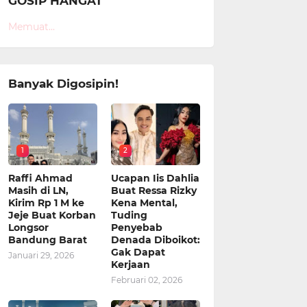
GOSIP HANGAT
Memuat...
Banyak Digosipin!
1
2
Raffi Ahmad
Ucapan Iis Dahlia
Masih di LN,
Buat Ressa Rizky
Kirim Rp 1 M ke
Kena Mental,
Jeje Buat Korban
Tuding
Longsor
Penyebab
Bandung Barat
Denada Diboikot:
Gak Dapat
Januari 29, 2026
Kerjaan
Februari 02, 2026