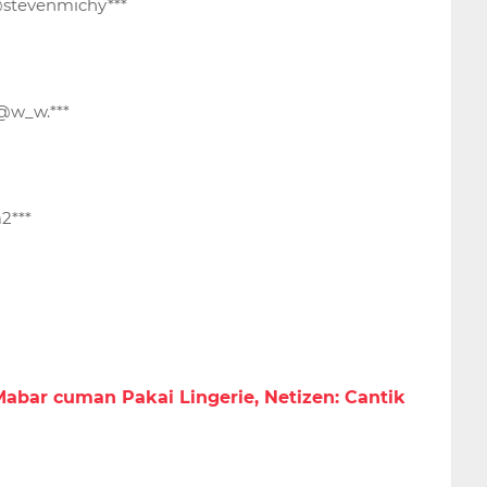
 @stevenmichy***
 @w_w.***
2***
abar cuman Pakai Lingerie, Netizen: Cantik