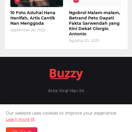
10 Foto Aduhai Hana
Ngobrol Malam-malam,
Hanifah, Artis Cantik
Betrand Peto Dapati
Nan Menggoda
Fakta Sarwendah yang
Kini Dekat Giorgio
September 26, 2022
Antonio
Agustus 20, 2025
Artis Viral Hari Ini
Our website uses cookies to improve your experience.
Home
About Us
Privacy Policy
Contact Us
Learn more
Design by -
Pontianak
Patner -
Inafeed
Berita Militer