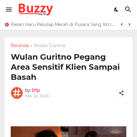
Raffi Ahmad Masih di LN, Kirim Rp 1 M ke Jeje Buat Korban Longsor Bandung Barat
Pesan Haru Pesulap Merah di Pusara Sang Istri: Sekarang Kamu Enggak Perlu Sakit Disuntik Lagi
Beranda
Wulan Guritno
Wulan Guritno Pegang
Area Sensitif Klien Sampai
Basah
by
Dfp
Mei 22, 2023