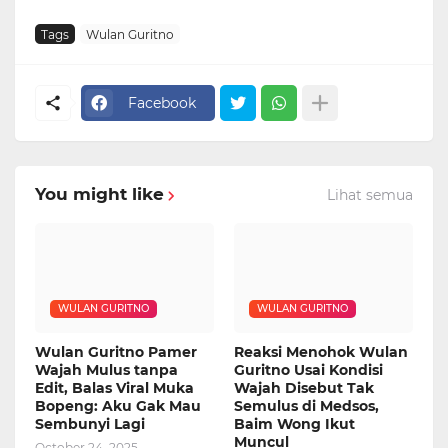
Tags
Wulan Guritno
Facebook
You might like
Lihat semua
WULAN GURITNO
WULAN GURITNO
Wulan Guritno Pamer
Reaksi Menohok Wulan
Wajah Mulus tanpa
Guritno Usai Kondisi
Edit, Balas Viral Muka
Wajah Disebut Tak
Bopeng: Aku Gak Mau
Semulus di Medsos,
Sembunyi Lagi
Baim Wong Ikut
Muncul
October 24, 2025