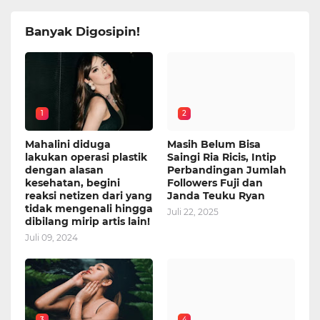
Banyak Digosipin!
1
2
Mahalini diduga
Masih Belum Bisa
lakukan operasi plastik
Saingi Ria Ricis, Intip
dengan alasan
Perbandingan Jumlah
kesehatan, begini
Followers Fuji dan
reaksi netizen dari yang
Janda Teuku Ryan
tidak mengenali hingga
Juli 22, 2025
dibilang mirip artis lain!
Juli 09, 2024
3
4