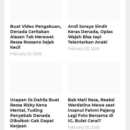
Buat Video Pengakuan,
Andi Soraya Sindir
Denada Ceritakan
Keras Denada, Oplas
Alasan Tak Merawat
Wajah Bisa tapi
Ressa Rossano Sejak
Telantarkan Anak!
Kecil
February 02, 2026
February 02, 2026
Ucapan Iis Dahlia Buat
Bak Mati Rasa, Reaksi
Ressa Rizky Kena
Wardatina Mawa saat
Mental, Tuding
Insanul Fahmi Pajang
Penyebab Denada
Lagi Foto Bersama di
Diboikot: Gak Dapat
IG, Bulat Cerai?
Kerjaan
February 02, 2026