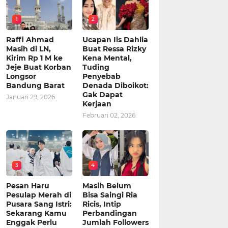
1
2
Raffi Ahmad
Ucapan Iis Dahlia
Masih di LN,
Buat Ressa Rizky
Kirim Rp 1 M ke
Kena Mental,
Jeje Buat Korban
Tuding
Longsor
Penyebab
Bandung Barat
Denada Diboikot:
Gak Dapat
Januari 29, 2026
Kerjaan
Februari 02, 2026
3
4
Pesan Haru
Masih Belum
Pesulap Merah di
Bisa Saingi Ria
Pusara Sang Istri:
Ricis, Intip
Sekarang Kamu
Perbandingan
Enggak Perlu
Jumlah Followers