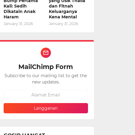
Bump Pertama
yang Usik Thalia
Kali: Sedih
dan Fitnah
Dikatain Anak
Keluarganya
Haram
Kena Mental
January 31, 2026
January 31, 2026
MailChimp Form
Subscribe to our mailing list to get the
new updates.