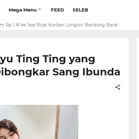
Mega Menu
FEED
SELEB
rim Rp 1 M ke Jeje Buat Korban Longsor Bandung Barat
a Rizky Kena Mental, Tuding Penyebab Denada Diboikot: Gak Da
yu Ting Ting yang
 Dibongkar Sang Ibunda