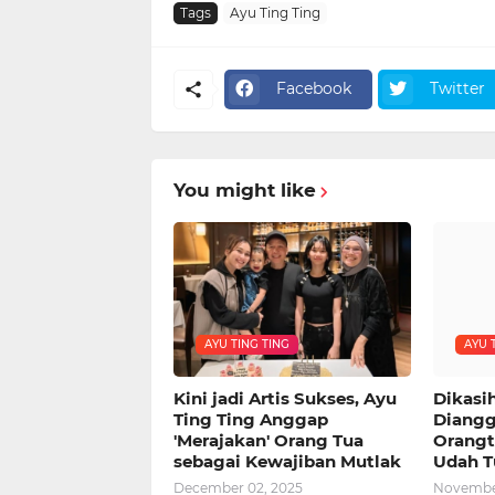
Tags
Ayu Ting Ting
Facebook
Twitter
You might like
AYU TING TING
AYU 
Kini jadi Artis Sukses, Ayu
Dikasi
Ting Ting Anggap
Diangg
'Merajakan' Orang Tua
Orangt
sebagai Kewajiban Mutlak
Udah T
December 02, 2025
November