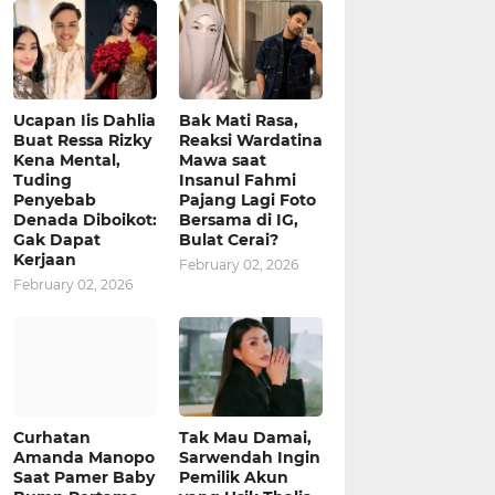
Ucapan Iis Dahlia
Bak Mati Rasa,
Buat Ressa Rizky
Reaksi Wardatina
Kena Mental,
Mawa saat
Tuding
Insanul Fahmi
Penyebab
Pajang Lagi Foto
Denada Diboikot:
Bersama di IG,
Gak Dapat
Bulat Cerai?
Kerjaan
February 02, 2026
February 02, 2026
Curhatan
Tak Mau Damai,
Amanda Manopo
Sarwendah Ingin
Saat Pamer Baby
Pemilik Akun