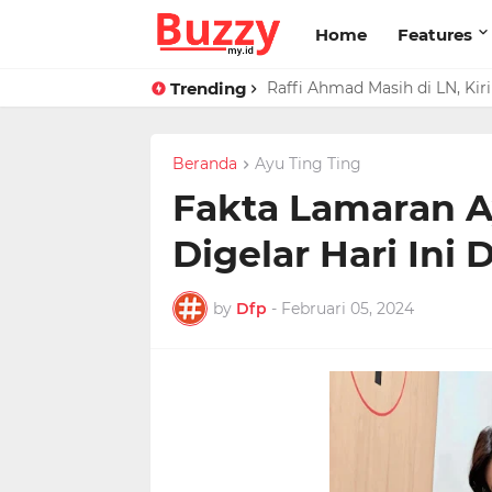
Home
Features
Trending
Raffi Ahmad Masih di LN, Ki
Ucapan Iis Dahlia Buat Ress
Beranda
Ayu Ting Ting
Fakta Lamaran A
Digelar Hari Ini
by
Dfp
-
Februari 05, 2024