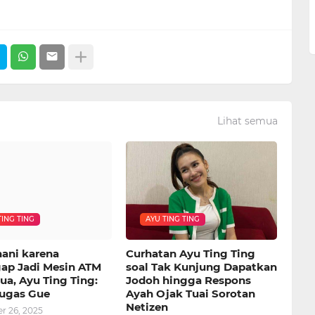
Lihat semua
TING TING
AYU TING TING
hani karena
Curhatan Ayu Ting Ting
ap Jadi Mesin ATM
soal Tak Kunjung Dapatkan
ua, Ayu Ting Ting:
Jodoh hingga Respons
ugas Gue
Ayah Ojak Tuai Sorotan
Netizen
 26, 2025