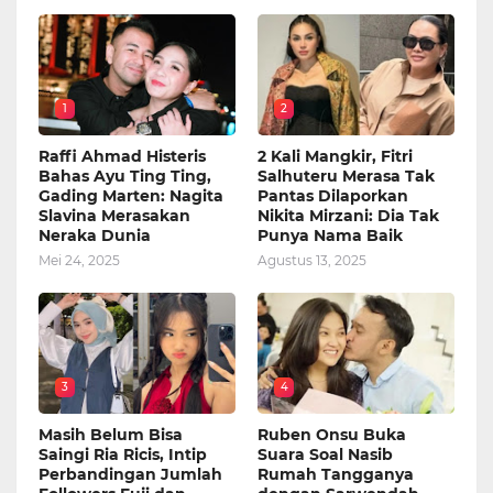
1
2
Raffi Ahmad Histeris
2 Kali Mangkir, Fitri
Bahas Ayu Ting Ting,
Salhuteru Merasa Tak
Gading Marten: Nagita
Pantas Dilaporkan
Slavina Merasakan
Nikita Mirzani: Dia Tak
Neraka Dunia
Punya Nama Baik
Mei 24, 2025
Agustus 13, 2025
3
4
Masih Belum Bisa
Ruben Onsu Buka
Saingi Ria Ricis, Intip
Suara Soal Nasib
Perbandingan Jumlah
Rumah Tangganya