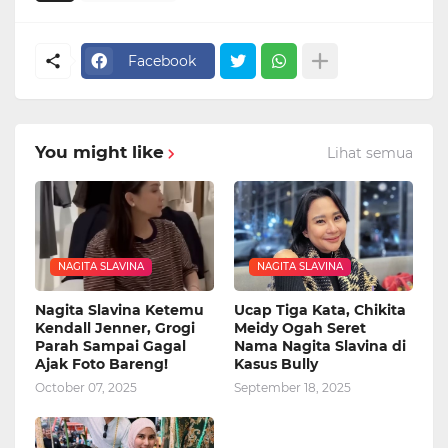
Facebook
You might like
Lihat semua
NAGITA SLAVINA
NAGITA SLAVINA
Nagita Slavina Ketemu
Ucap Tiga Kata, Chikita
Kendall Jenner, Grogi
Meidy Ogah Seret
Parah Sampai Gagal
Nama Nagita Slavina di
Ajak Foto Bareng!
Kasus Bully
October 07, 2025
September 18, 2025