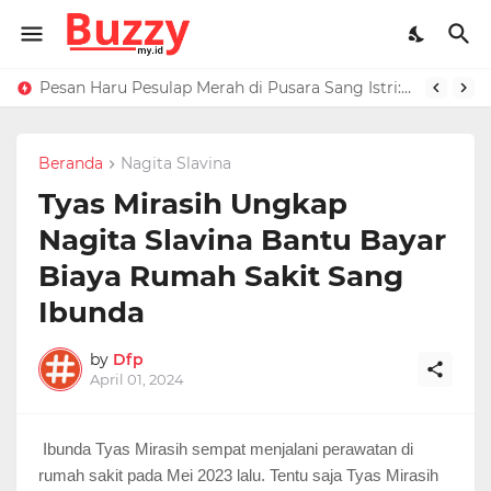
Raffi Ahmad Masih di LN, Kirim Rp 1 M ke Jeje Buat Korban Longsor Bandung Barat
Pesan Haru Pesulap Merah di Pusara Sang Istri: Sekarang Kamu Enggak Perlu Sakit Disuntik Lagi
Beranda
Nagita Slavina
Tyas Mirasih Ungkap
Nagita Slavina Bantu Bayar
Biaya Rumah Sakit Sang
Ibunda
by
Dfp
April 01, 2024
Ibunda Tyas Mirasih sempat menjalani perawatan di
rumah sakit pada Mei 2023 lalu. Tentu saja Tyas Mirasih