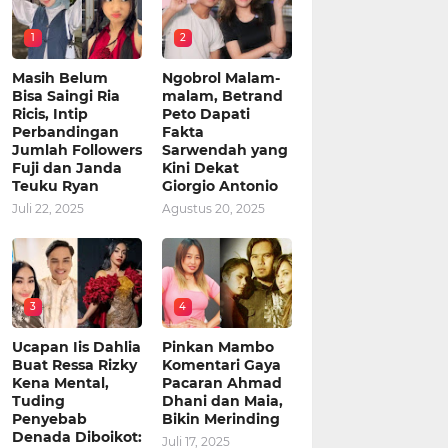
1
2
Masih Belum
Ngobrol Malam-
Bisa Saingi Ria
malam, Betrand
Ricis, Intip
Peto Dapati
Perbandingan
Fakta
Jumlah Followers
Sarwendah yang
Fuji dan Janda
Kini Dekat
Teuku Ryan
Giorgio Antonio
Juli 22, 2025
Agustus 20, 2025
3
4
Ucapan Iis Dahlia
Pinkan Mambo
Buat Ressa Rizky
Komentari Gaya
Kena Mental,
Pacaran Ahmad
Tuding
Dhani dan Maia,
Penyebab
Bikin Merinding
Denada Diboikot:
Juli 17, 2025