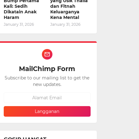
Bump Pertama
yang Usik Thalia
Kali: Sedih
dan Fitnah
Dikatain Anak
Keluarganya
Haram
Kena Mental
January 31, 2026
January 31, 2026
MailChimp Form
Subscribe to our mailing list to get the
new updates.