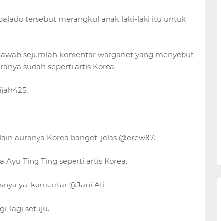
lado tersebut merangkul anak laki-laki itu untuk
jawab sejumlah komentar warganet yang menyebut
ranya sudah seperti artis Korea.
ijah425.
lain auranya Korea banget' jelas @erew87.
 Ayu Ting Ting seperti artis Korea.
besnya ya' komentar @Jani Ati
i-lagi setuju.