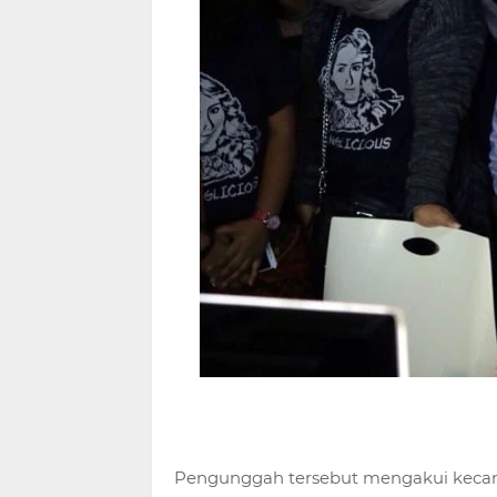
Pengunggah tersebut mengakui kecant