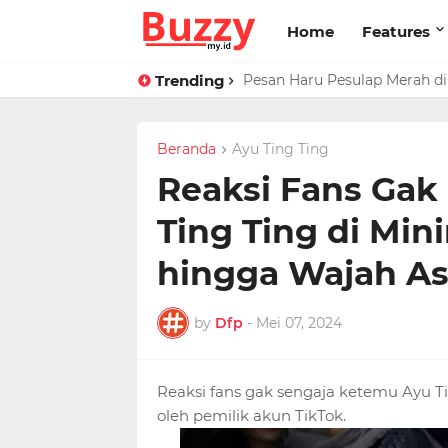
Home
Features
Trending
Pesan Haru Pesulap Merah di 
Beranda
Ayu Ting Ting
Reaksi Fans Gak
Ting Ting di Min
hingga Wajah Asl
by
Dfp
-
Mei 07, 2024
Reaksi fans gak sengaja ketemu Ayu T
oleh pemilik akun TikTok.