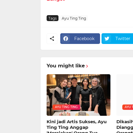
Tags
Ayu Ting Ting
Facebook
Twitter
You might like
AYU TING TING
AYU 
Kini jadi Artis Sukses, Ayu
Dikasi
Ting Ting Anggap
Diangg
'Merajakan' Orang Tua
Orangt