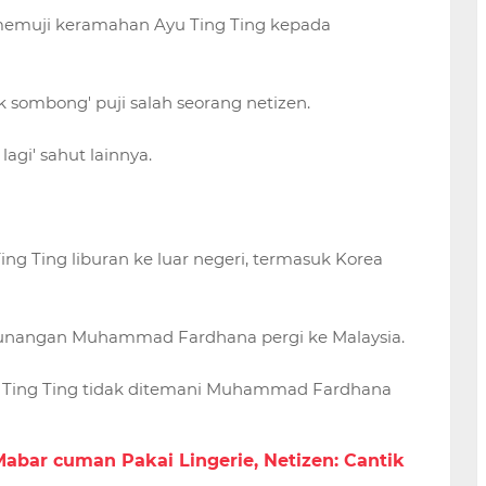
g memuji keramahan Ayu Ting Ting kepada
ak sombong' puji salah seorang netizen.
agi' sahut lainnya.
ing Ting liburan ke luar negeri, termasuk Korea
us tunangan Muhammad Fardhana pergi ke Malaysia.
yu Ting Ting tidak ditemani Muhammad Fardhana
abar cuman Pakai Lingerie, Netizen: Cantik