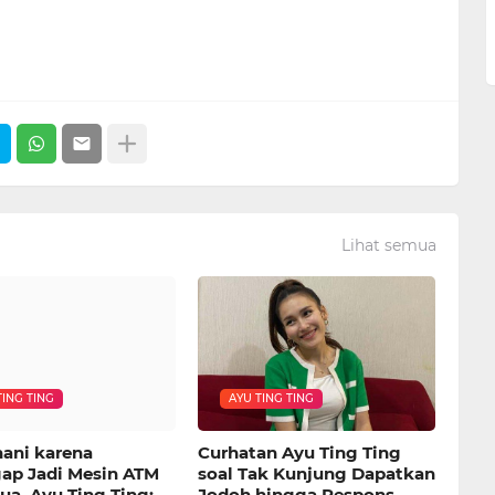
Lihat semua
TING TING
AYU TING TING
hani karena
Curhatan Ayu Ting Ting
ap Jadi Mesin ATM
soal Tak Kunjung Dapatkan
ua, Ayu Ting Ting:
Jodoh hingga Respons