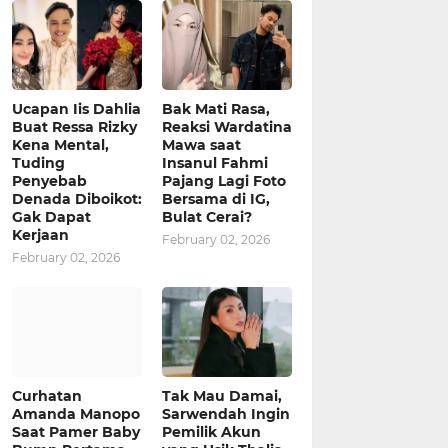
Ucapan Iis Dahlia
Bak Mati Rasa,
Buat Ressa Rizky
Reaksi Wardatina
Kena Mental,
Mawa saat
Tuding
Insanul Fahmi
Penyebab
Pajang Lagi Foto
Denada Diboikot:
Bersama di IG,
Gak Dapat
Bulat Cerai?
Kerjaan
February 02, 2026
February 02, 2026
Curhatan
Tak Mau Damai,
Amanda Manopo
Sarwendah Ingin
Saat Pamer Baby
Pemilik Akun