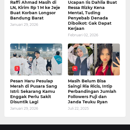
Raffi Ahmad Masih di
Ucapan Iis Dahlia Buat
LN, Kirim Rp 1 M ke Jeje
Ressa Rizky Kena
Buat Korban Longsor
Mental, Tuding
Bandung Barat
Penyebab Denada
Diboikot: Gak Dapat
Januari 29, 2026
Kerjaan
Februari 02, 2026
3
4
Pesan Haru Pesulap
Masih Belum Bisa
Merah di Pusara Sang
Saingi Ria Ricis, Intip
Istri: Sekarang Kamu
Perbandingan Jumlah
Enggak Perlu Sakit
Followers Fuji dan
Disuntik Lagi
Janda Teuku Ryan
Januari 29, 2026
Juli 22, 2025