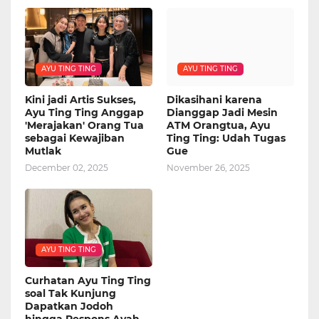
AYU TING TING
AYU TING TING
Kini jadi Artis Sukses,
Dikasihani karena
Ayu Ting Ting Anggap
Dianggap Jadi Mesin
'Merajakan' Orang Tua
ATM Orangtua, Ayu
sebagai Kewajiban
Ting Ting: Udah Tugas
Mutlak
Gue
December 02, 2025
November 26, 2025
AYU TING TING
Curhatan Ayu Ting Ting
soal Tak Kunjung
Dapatkan Jodoh