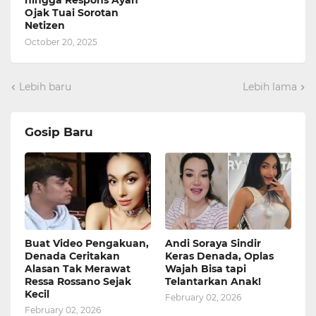
hingga Respons Ayah
Ojak Tuai Sorotan
Netizen
October 20, 2025
Lebih baru
Lebih lama
Gosip Baru
Buat Video Pengakuan,
Andi Soraya Sindir
Denada Ceritakan
Keras Denada, Oplas
Alasan Tak Merawat
Wajah Bisa tapi
Ressa Rossano Sejak
Telantarkan Anak!
Kecil
February 02, 2026
February 02, 2026