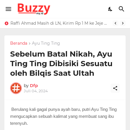
Raffi Ahmad Masih di LN, Kirim Rp 1 M ke Jeje Buat Korban Longsor Bandung Barat
Ucapan Iis Dahlia Buat Ressa Rizky Kena Mental, Tuding Penyebab Denada Diboikot: Gak Dapat Kerjaan
Beranda
Ayu Ting Ting
Sebelum Batal Nikah, Ayu
Ting Ting Dibisiki Sesuatu
oleh Bilqis Saat Ultah
by
Dfp
Juli 04, 2024
Berulang kali gagal punya ayah baru, putri Ayu Ting Ting
mengucapkan sebuah kalimat yang membuat sang ibu
terenyuh.