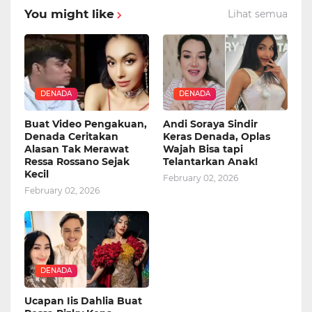
You might like
Lihat semua
DENADA
DENADA
Buat Video Pengakuan,
Andi Soraya Sindir
Denada Ceritakan
Keras Denada, Oplas
Alasan Tak Merawat
Wajah Bisa tapi
Ressa Rossano Sejak
Telantarkan Anak!
Kecil
February 02, 2026
February 02, 2026
DENADA
Ucapan Iis Dahlia Buat