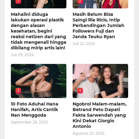
1
2
Mahalini diduga
Masih Belum Bisa
lakukan operasi plastik
Saingi Ria Ricis, Intip
dengan alasan
Perbandingan Jumlah
kesehatan, begini
Followers Fuji dan
reaksi netizen dari yang
Janda Teuku Ryan
tidak mengenali hingga
Juli 22, 2025
dibilang mirip artis lain!
Juli 09, 2024
3
4
10 Foto Aduhai Hana
Ngobrol Malam-malam,
Hanifah, Artis Cantik
Betrand Peto Dapati
Nan Menggoda
Fakta Sarwendah yang
Kini Dekat Giorgio
September 26, 2022
Antonio
Agustus 20, 2025