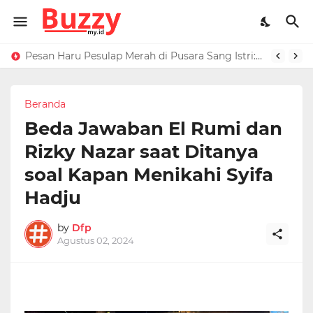
Raffi Ahmad Masih di LN, Kirim Rp 1 M ke Jeje Buat Korban Longsor Bandung Barat
Pesan Haru Pesulap Merah di Pusara Sang Istri: Sekarang Kamu Enggak Perlu Sakit Disuntik Lagi
Beranda
Beda Jawaban El Rumi dan
Rizky Nazar saat Ditanya
soal Kapan Menikahi Syifa
Hadju
by
Dfp
Agustus 02, 2024