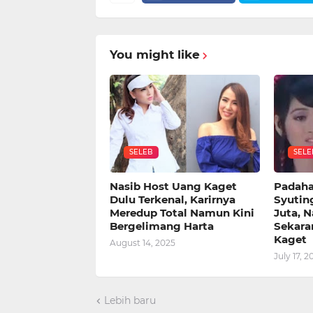
You might like
SELEB
SELE
Nasib Host Uang Kaget
Padahal
Dulu Terkenal, Karirnya
Syutin
Meredup Total Namun Kini
Juta, N
Bergelimang Harta
Sekara
Kaget
August 14, 2025
July 17, 2
Lebih baru