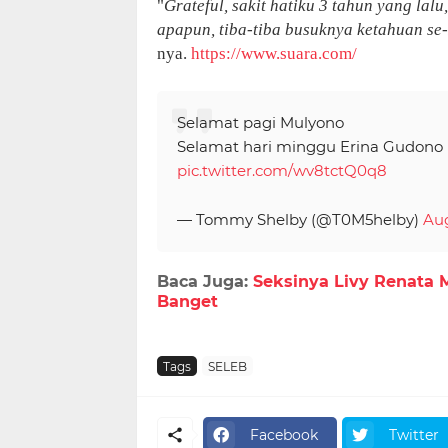
"
Grateful, sakit hatiku 3 tahun yang lal
apapun, tiba-tiba busuknya ketahuan se
nya.
https://www.suara.com/
Selamat pagi Mulyono
Selamat hari minggu Erina Gudono
pic.twitter.com/wv8tctQ0q8
— Tommy Shelby (@T0M5helby)
Aug
Baca Juga:
Seksinya Livy Renata M
Banget
Tags
SELEB
Facebook
Twitter