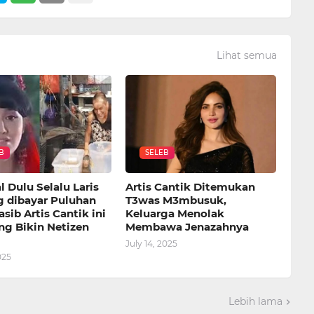
Lihat semua
B
SELEB
 Dulu Selalu Laris
Artis Cantik Ditemukan
g dibayar Puluhan
T3was M3mbusuk,
asib Artis Cantik ini
Keluarga Menolak
ng Bikin Netizen
Membawa Jenazahnya
July 14, 2025
025
Lebih lama