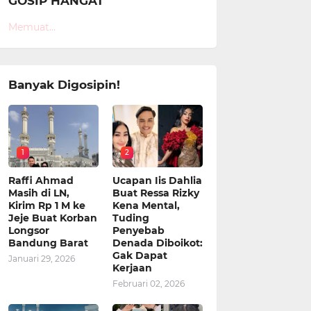
GOSIP HANGAT
Memuat...
Banyak Digosipin!
1
2
Raffi Ahmad
Ucapan Iis Dahlia
Masih di LN,
Buat Ressa Rizky
Kirim Rp 1 M ke
Kena Mental,
Jeje Buat Korban
Tuding
Longsor
Penyebab
Bandung Barat
Denada Diboikot:
Gak Dapat
Januari 29, 2026
Kerjaan
Februari 02, 2026