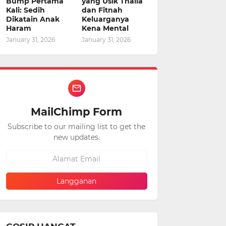
Bump Pertama
yang Usik Thalia
Kali: Sedih
dan Fitnah
Dikatain Anak
Keluarganya
Haram
Kena Mental
January 31, 2026
January 31, 2026
MailChimp Form
Subscribe to our mailing list to get the
new updates.