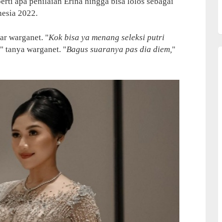
ti apa penilaian Erina hingga bisa lolos sebagai
nesia 2022.
ar warganet. "
Kok bisa ya menang seleksi putri
" tanya warganet. "
Bagus suaranya pas dia diem,
"