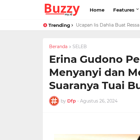
Home
Features
Trending
Raffi Ahmad Masih di LN, Ki
Ucapan Iis Dahlia Buat Ress
Beranda
SELEB
Erina Gudono Pe
Menyanyi dan Men
Suaranya Tuai Bu
by
Dfp
-
Agustus 26, 2024