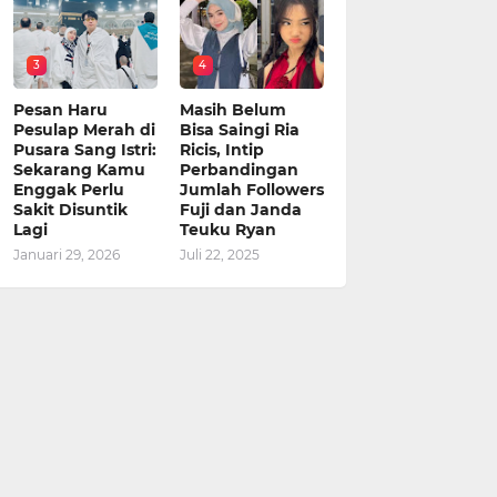
3
4
Pesan Haru
Masih Belum
Pesulap Merah di
Bisa Saingi Ria
Pusara Sang Istri:
Ricis, Intip
Sekarang Kamu
Perbandingan
Enggak Perlu
Jumlah Followers
Sakit Disuntik
Fuji dan Janda
Lagi
Teuku Ryan
Januari 29, 2026
Juli 22, 2025