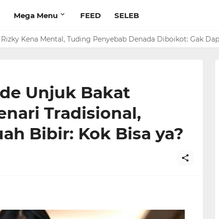
Mega Menu
FEED
SELEB
rim Rp 1 M ke Jeje Buat Korban Longsor Bandung Barat
a Rizky Kena Mental, Tuding Penyebab Denada Diboikot: Gak Da
de Unjuk Bakat
ari Tradisional,
ah Bibir: Kok Bisa ya?