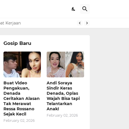
pat Kerjaan
Gosip Baru
Buat Video
Andi Soraya
Pengakuan,
Sindir Keras
Denada
Denada, Oplas
Ceritakan Alasan
Wajah Bisa tapi
Tak Merawat
Telantarkan
Ressa Rossano
Anak!
Sejak Kecil
February 02, 2026
February 02, 2026