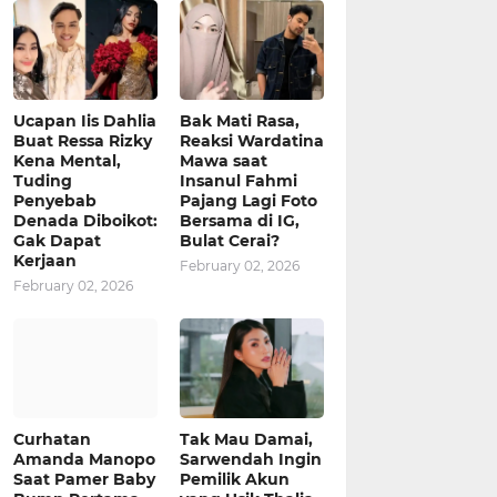
Ucapan Iis Dahlia
Bak Mati Rasa,
Buat Ressa Rizky
Reaksi Wardatina
Kena Mental,
Mawa saat
Tuding
Insanul Fahmi
Penyebab
Pajang Lagi Foto
Denada Diboikot:
Bersama di IG,
Gak Dapat
Bulat Cerai?
Kerjaan
February 02, 2026
February 02, 2026
Curhatan
Tak Mau Damai,
Amanda Manopo
Sarwendah Ingin
Saat Pamer Baby
Pemilik Akun