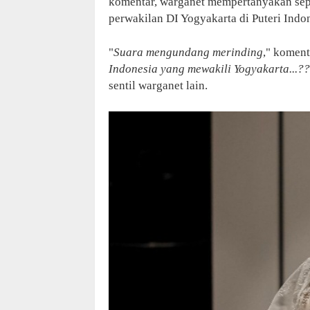
komentar, warganet mempertanyakan seper
perwakilan DI Yogyakarta di Puteri Indo
"
Suara mengundang merinding
," koment
Indonesia yang mewakili Yogyakarta...??
sentil warganet lain.