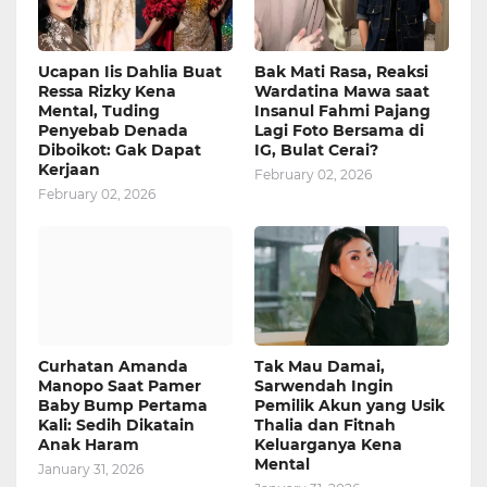
Ucapan Iis Dahlia Buat
Bak Mati Rasa, Reaksi
Ressa Rizky Kena
Wardatina Mawa saat
Mental, Tuding
Insanul Fahmi Pajang
Penyebab Denada
Lagi Foto Bersama di
Diboikot: Gak Dapat
IG, Bulat Cerai?
Kerjaan
February 02, 2026
February 02, 2026
Curhatan Amanda
Tak Mau Damai,
Manopo Saat Pamer
Sarwendah Ingin
Baby Bump Pertama
Pemilik Akun yang Usik
Kali: Sedih Dikatain
Thalia dan Fitnah
Anak Haram
Keluarganya Kena
Mental
January 31, 2026