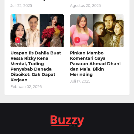
Juli 22, 2025
Agustus 20, 2025
3
4
Ucapan Iis Dahlia Buat
Pinkan Mambo
Ressa Rizky Kena
Komentari Gaya
Mental, Tuding
Pacaran Ahmad Dhani
Penyebab Denada
dan Maia, Bikin
Diboikot: Gak Dapat
Merinding
Kerjaan
Juli 17, 2025
Februari 02, 2026