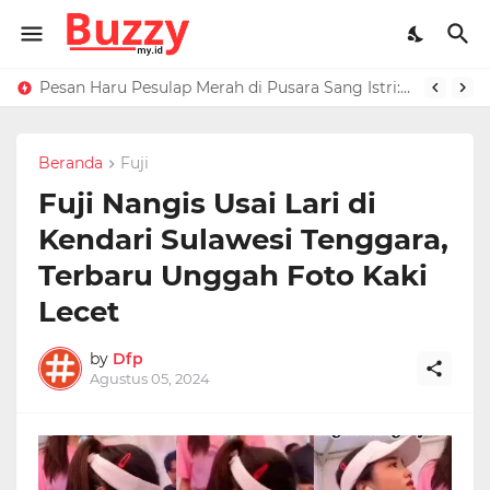
Raffi Ahmad Masih di LN, Kirim Rp 1 M ke Jeje Buat Korban Longsor Bandung Barat
Pesan Haru Pesulap Merah di Pusara Sang Istri: Sekarang Kamu Enggak Perlu Sakit Disuntik Lagi
Beranda
Fuji
Fuji Nangis Usai Lari di
Kendari Sulawesi Tenggara,
Terbaru Unggah Foto Kaki
Lecet
by
Dfp
Agustus 05, 2024