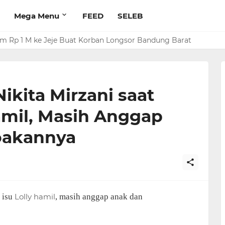
Mega Menu
FEED
SELEB
rim Rp 1 M ke Jeje Buat Korban Longsor Bandung Barat
ikita Mirzani saat
amil, Masih Anggap
oakannya
 isu
Lolly
hamil
, masih anggap anak dan