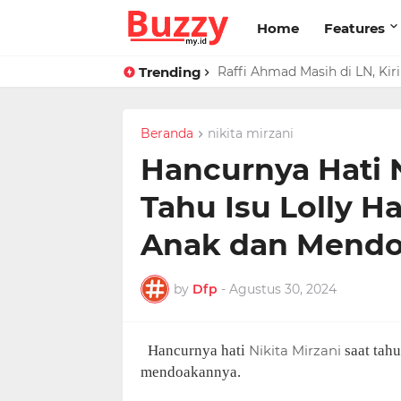
Home
Features
Trending
Raffi Ahmad Masih di LN, Ki
Beranda
nikita mirzani
Hancurnya Hati N
Tahu Isu Lolly H
Anak dan Mend
by
Dfp
-
Agustus 30, 2024
Hancurnya hati
Nikita Mirzani
saat tahu
mendoakannya.