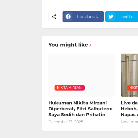
Facebook
Twitter
You might like
NIKITA MIRZANI
NIKI
Hukuman Nikita Mirzani
Live da
Diperberat, Fitri Salhuteru:
Heboh, 
Saya Sedih dan Prihatin
Napas A
December 13, 2025
November