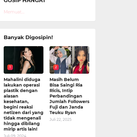
GOSIP HANGAT
Memuat...
Banyak Digosipin!
1
2
Mahalini diduga
Masih Belum
lakukan operasi
Bisa Saingi Ria
plastik dengan
Ricis, Intip
alasan
Perbandingan
kesehatan,
Jumlah Followers
begini reaksi
Fuji dan Janda
netizen dari yang
Teuku Ryan
tidak mengenali
Juli 22, 2025
hingga dibilang
mirip artis lain!
Juli 09, 2024