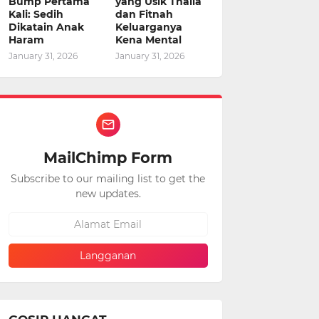
Bump Pertama
yang Usik Thalia
Kali: Sedih
dan Fitnah
Dikatain Anak
Keluarganya
Haram
Kena Mental
January 31, 2026
January 31, 2026
MailChimp Form
Subscribe to our mailing list to get the
new updates.