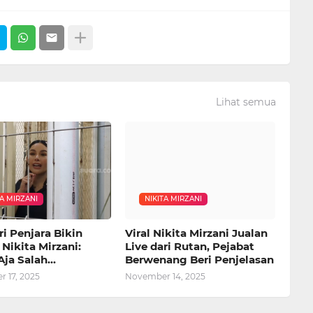
Lihat semua
TA MIRZANI
NIKITA MIRZANI
ri Penjara Bikin
Viral Nikita Mirzani Jualan
Nikita Mirzani:
Live dari Rutan, Pejabat
ja Salah...
Berwenang Beri Penjelasan
 17, 2025
November 14, 2025