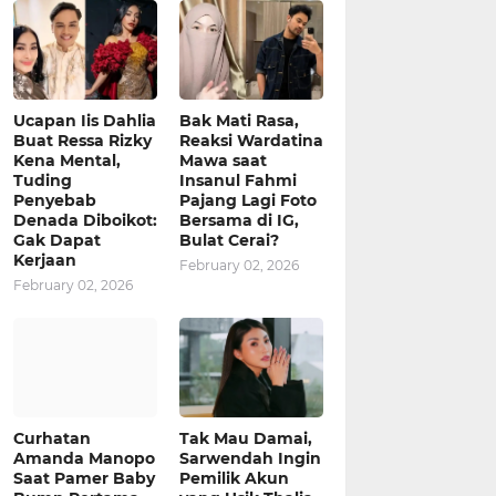
Ucapan Iis Dahlia
Bak Mati Rasa,
Buat Ressa Rizky
Reaksi Wardatina
Kena Mental,
Mawa saat
Tuding
Insanul Fahmi
Penyebab
Pajang Lagi Foto
Denada Diboikot:
Bersama di IG,
Gak Dapat
Bulat Cerai?
Kerjaan
February 02, 2026
February 02, 2026
Curhatan
Tak Mau Damai,
Amanda Manopo
Sarwendah Ingin
Saat Pamer Baby
Pemilik Akun