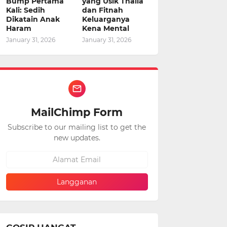
Bump Pertama
yang Usik Thalia
Kali: Sedih
dan Fitnah
Dikatain Anak
Keluarganya
Haram
Kena Mental
January 31, 2026
January 31, 2026
MailChimp Form
Subscribe to our mailing list to get the
new updates.