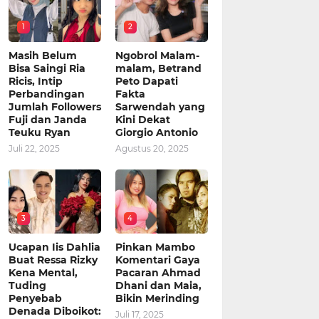
1
2
Masih Belum
Ngobrol Malam-
Bisa Saingi Ria
malam, Betrand
Ricis, Intip
Peto Dapati
Perbandingan
Fakta
Jumlah Followers
Sarwendah yang
Fuji dan Janda
Kini Dekat
Teuku Ryan
Giorgio Antonio
Juli 22, 2025
Agustus 20, 2025
3
4
Ucapan Iis Dahlia
Pinkan Mambo
Buat Ressa Rizky
Komentari Gaya
Kena Mental,
Pacaran Ahmad
Tuding
Dhani dan Maia,
Penyebab
Bikin Merinding
Denada Diboikot:
Juli 17, 2025