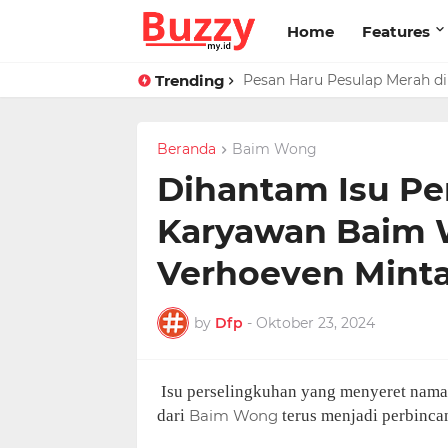
Home
Features
Trending
Pesan Haru Pesulap Merah di 
Beranda
Baim Wong
Dihantam Isu Pe
Karyawan Baim W
Verhoeven Minta 
by
Dfp
-
Oktober 23, 2024
Isu perselingkuhan yang menyeret nama
dari
Baim Wong
terus menjadi perbinca