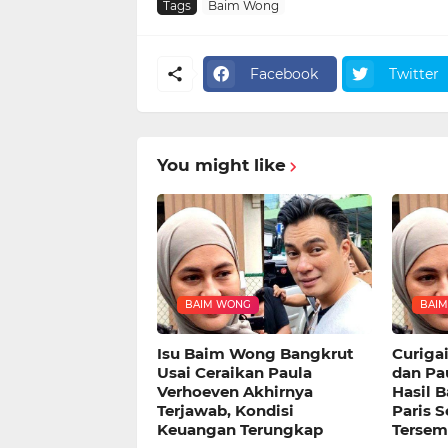
Tags
Baim Wong
Facebook
Twitter
You might like
BAIM WONG
BAI
Isu Baim Wong Bangkrut
Curiga
Usai Ceraikan Paula
dan Pa
Verhoeven Akhirnya
Hasil 
Terjawab, Kondisi
Paris S
Keuangan Terungkap
Tersem