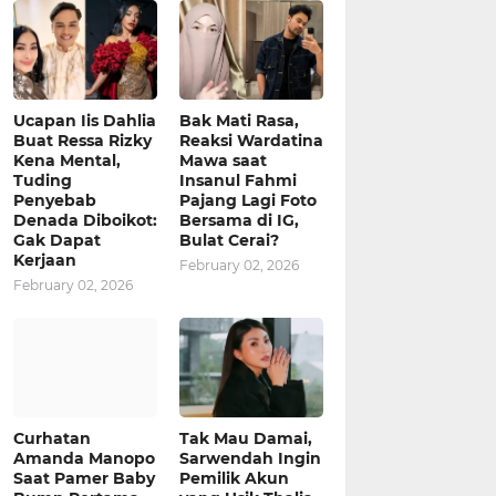
Ucapan Iis Dahlia
Bak Mati Rasa,
Buat Ressa Rizky
Reaksi Wardatina
Kena Mental,
Mawa saat
Tuding
Insanul Fahmi
Penyebab
Pajang Lagi Foto
Denada Diboikot:
Bersama di IG,
Gak Dapat
Bulat Cerai?
Kerjaan
February 02, 2026
February 02, 2026
Curhatan
Tak Mau Damai,
Amanda Manopo
Sarwendah Ingin
Saat Pamer Baby
Pemilik Akun