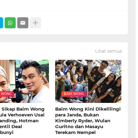
Lihat semua
M WONG
BAIM WONG
i Sikap Baim Wong
Baim Wong Kini Dikelilingi
ula Verhoeven Usai
para Janda, Bukan
Banding, Hotman
Kimberly Ryder, Wulan
entil Deal
Guritno dan Masayu
bunyi
Terekam Nempel