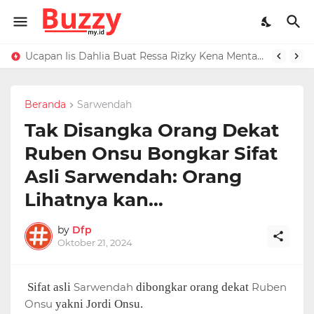
Raffi Ahmad Masih di LN, Kirim Rp 1 M ke Jeje Buat Korban Longsor Bandung Barat
Ucapan Iis Dahlia Buat Ressa Rizky Kena Mental, Tuding Penyebab Denada Diboikot: Gak Dapat Kerjaan
Beranda
Sarwendah
Tak Disangka Orang Dekat
Ruben Onsu Bongkar Sifat
Asli Sarwendah: Orang
Lihatnya kan…
by
Dfp
Oktober 21, 2024
Sifat asli
Sarwendah
dibongkar orang dekat
Ruben
Onsu
yakni Jordi Onsu.