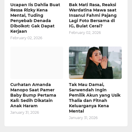
Ucapan Iis Dahlia Buat
Bak Mati Rasa, Reaksi
Ressa Rizky Kena
Wardatina Mawa saat
Mental, Tuding
Insanul Fahmi Pajang
Penyebab Denada
Lagi Foto Bersama di
Diboikot: Gak Dapat
IG, Bulat Cerai?
Kerjaan
February 02, 2026
February 02, 2026
Curhatan Amanda
Tak Mau Damai,
Manopo Saat Pamer
Sarwendah Ingin
Baby Bump Pertama
Pemilik Akun yang Usik
Kali: Sedih Dikatain
Thalia dan Fitnah
Anak Haram
Keluarganya Kena
Mental
January 31, 2026
January 31, 2026