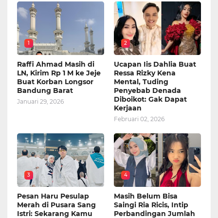
1
2
Raffi Ahmad Masih di
Ucapan Iis Dahlia Buat
LN, Kirim Rp 1 M ke Jeje
Ressa Rizky Kena
Buat Korban Longsor
Mental, Tuding
Bandung Barat
Penyebab Denada
Diboikot: Gak Dapat
Januari 29, 2026
Kerjaan
Februari 02, 2026
3
4
Pesan Haru Pesulap
Masih Belum Bisa
Merah di Pusara Sang
Saingi Ria Ricis, Intip
Istri: Sekarang Kamu
Perbandingan Jumlah