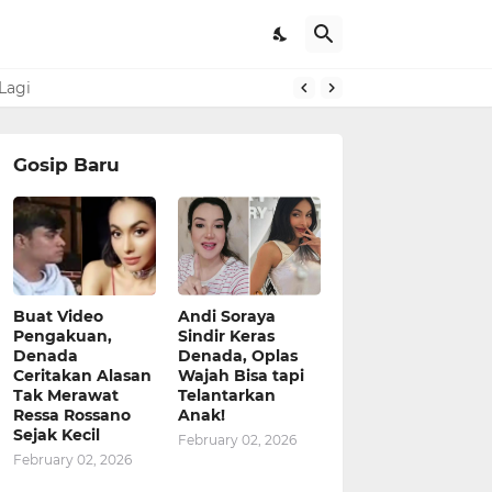
Lagi
Gosip Baru
Buat Video
Andi Soraya
Pengakuan,
Sindir Keras
Denada
Denada, Oplas
Ceritakan Alasan
Wajah Bisa tapi
Tak Merawat
Telantarkan
Ressa Rossano
Anak!
Sejak Kecil
February 02, 2026
February 02, 2026