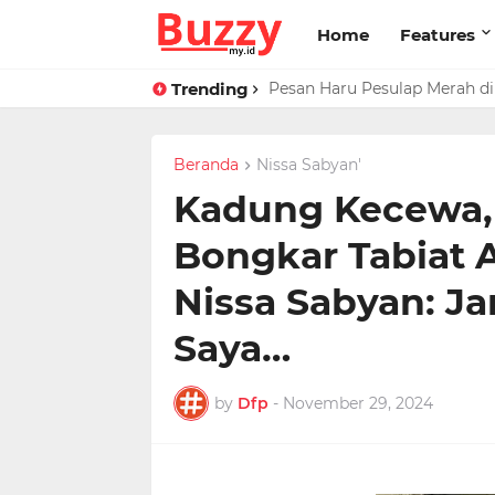
Home
Features
Trending
Pesan Haru Pesulap Merah di
Raffi Ahmad Masih di LN, Ki
Beranda
Nissa Sabyan'
Kadung Kecewa,
Bongkar Tabiat 
Nissa Sabyan: J
Saya…
by
Dfp
-
November 29, 2024