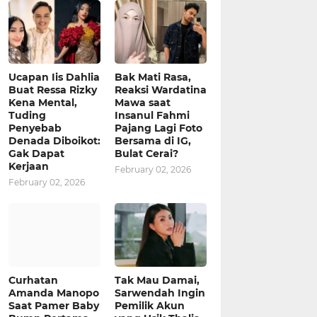
Ucapan Iis Dahlia
Bak Mati Rasa,
Buat Ressa Rizky
Reaksi Wardatina
Kena Mental,
Mawa saat
Tuding
Insanul Fahmi
Penyebab
Pajang Lagi Foto
Denada Diboikot:
Bersama di IG,
Gak Dapat
Bulat Cerai?
Kerjaan
February 02, 2026
February 02, 2026
Curhatan
Tak Mau Damai,
Amanda Manopo
Sarwendah Ingin
Saat Pamer Baby
Pemilik Akun