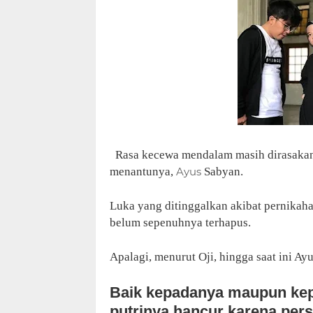
Rasa kecewa mendalam masih dirasakan 
menantunya,
Ayus
Sabyan.
Luka yang ditinggalkan akibat pernikah
belum sepenuhnya terhapus.
Apalagi, menurut Oji, hingga saat ini 
Baik kepadanya maupun kepa
putrinya hancur karena per