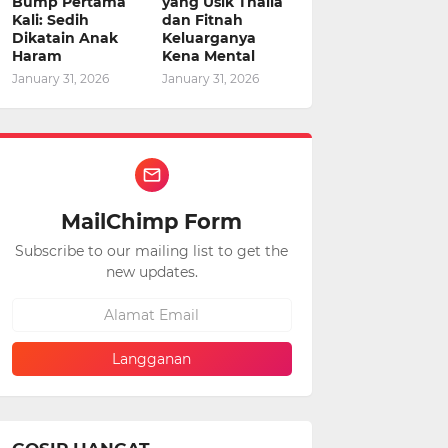
Bump Pertama
yang Usik Thalia
Kali: Sedih
dan Fitnah
Dikatain Anak
Keluarganya
Haram
Kena Mental
January 31, 2026
January 31, 2026
MailChimp Form
Subscribe to our mailing list to get the
new updates.