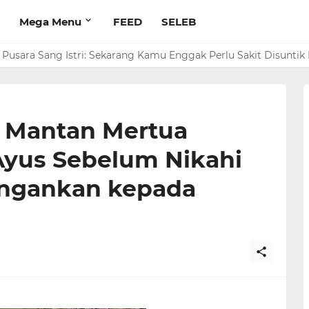
Mega Menu
FEED
SELEB
 Pusara Sang Istri: Sekarang Kamu Enggak Perlu Sakit Disuntik 
rim Rp 1 M ke Jeje Buat Korban Longsor Bandung Barat
 Mantan Mertua
Ayus Sebelum Nikahi
angankan kepada