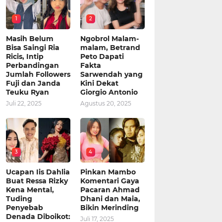
1
2
Masih Belum
Ngobrol Malam-
Bisa Saingi Ria
malam, Betrand
Ricis, Intip
Peto Dapati
Perbandingan
Fakta
Jumlah Followers
Sarwendah yang
Fuji dan Janda
Kini Dekat
Teuku Ryan
Giorgio Antonio
Juli 22, 2025
Agustus 20, 2025
3
4
Ucapan Iis Dahlia
Pinkan Mambo
Buat Ressa Rizky
Komentari Gaya
Kena Mental,
Pacaran Ahmad
Tuding
Dhani dan Maia,
Penyebab
Bikin Merinding
Denada Diboikot:
Juli 17, 2025