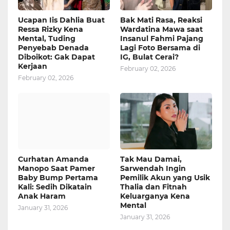
Ucapan Iis Dahlia Buat
Bak Mati Rasa, Reaksi
Ressa Rizky Kena
Wardatina Mawa saat
Mental, Tuding
Insanul Fahmi Pajang
Penyebab Denada
Lagi Foto Bersama di
Diboikot: Gak Dapat
IG, Bulat Cerai?
Kerjaan
February 02, 2026
February 02, 2026
Curhatan Amanda
Tak Mau Damai,
Manopo Saat Pamer
Sarwendah Ingin
Baby Bump Pertama
Pemilik Akun yang Usik
Kali: Sedih Dikatain
Thalia dan Fitnah
Anak Haram
Keluarganya Kena
Mental
January 31, 2026
January 31, 2026