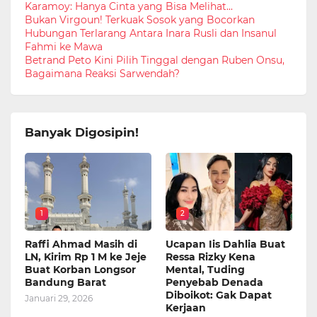
Karamoy: Hanya Cinta yang Bisa Melihat...
Bukan Virgoun! Terkuak Sosok yang Bocorkan
Hubungan Terlarang Antara Inara Rusli dan Insanul
Fahmi ke Mawa
Betrand Peto Kini Pilih Tinggal dengan Ruben Onsu,
Bagaimana Reaksi Sarwendah?
Banyak Digosipin!
1
2
Raffi Ahmad Masih di
Ucapan Iis Dahlia Buat
LN, Kirim Rp 1 M ke Jeje
Ressa Rizky Kena
Buat Korban Longsor
Mental, Tuding
Bandung Barat
Penyebab Denada
Diboikot: Gak Dapat
Januari 29, 2026
Kerjaan