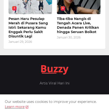
3
4
Pesan Haru Pesulap
Tiba-tiba Nangis di
Merah di Pusara Sang
Tengah Acara Live,
Istri: Sekarang Kamu
Denada Panen Kritikan
Enggak Perlu Sakit
hingga Seruan Boikot
Disuntik Lagi
Januari 30, 2026
Januari 29, 2026
Artis Viral Hari Ini
Our website uses cookies to improve your experience.
Home
About Us
Privacy Policy
Contact Us
Learn more