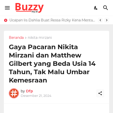
Raffi Ahmad Masih di LN, Kirim Rp 1 M ke Jeje Buat Korban Longsor Bandung Barat
Ucapan Iis Dahlia Buat Ressa Rizky Kena Mental, Tuding Penyebab Denada Diboikot: Gak Dapat Kerjaan
Beranda
nikita mirzani
Gaya Pacaran Nikita
Mirzani dan Matthew
Gilbert yang Beda Usia 14
Tahun, Tak Malu Umbar
Kemesraan
by
Dfp
Desember 21, 2024