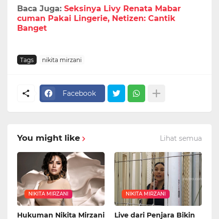
Baca Juga:
Seksinya Livy Renata Mabar
cuman Pakai Lingerie, Netizen: Cantik
Banget
Tags
nikita mirzani
Facebook
You might like
Lihat semua
NIKITA MIRZANI
NIKITA MIRZANI
Hukuman Nikita Mirzani
Live dari Penjara Bikin