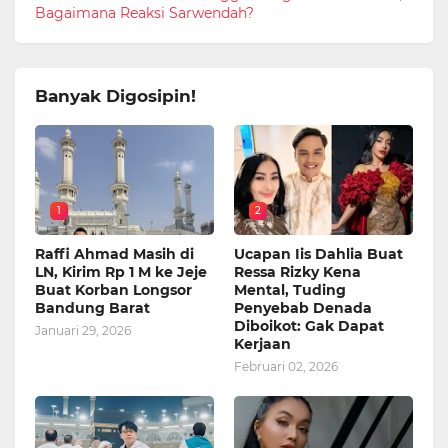
Bagaimana Reaksi Sarwendah?
Banyak Digosipin!
1
2
Raffi Ahmad Masih di
Ucapan Iis Dahlia Buat
LN, Kirim Rp 1 M ke Jeje
Ressa Rizky Kena
Buat Korban Longsor
Mental, Tuding
Bandung Barat
Penyebab Denada
Diboikot: Gak Dapat
Januari 29, 2026
Kerjaan
Februari 02, 2026