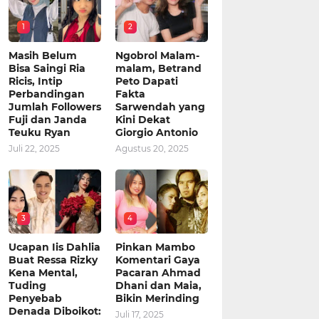
1
2
Masih Belum
Ngobrol Malam-
Bisa Saingi Ria
malam, Betrand
Ricis, Intip
Peto Dapati
Perbandingan
Fakta
Jumlah Followers
Sarwendah yang
Fuji dan Janda
Kini Dekat
Teuku Ryan
Giorgio Antonio
Juli 22, 2025
Agustus 20, 2025
3
4
Ucapan Iis Dahlia
Pinkan Mambo
Buat Ressa Rizky
Komentari Gaya
Kena Mental,
Pacaran Ahmad
Tuding
Dhani dan Maia,
Penyebab
Bikin Merinding
Denada Diboikot:
Juli 17, 2025