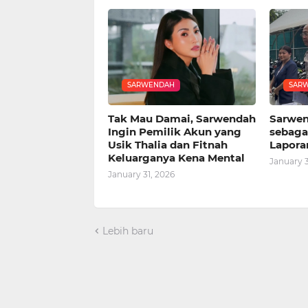
SARWENDAH
SAR
Tak Mau Damai, Sarwendah
Sarwen
Ingin Pemilik Akun yang
sebagai
Usik Thalia dan Fitnah
Lapora
Keluarganya Kena Mental
January 3
January 31, 2026
Lebih baru