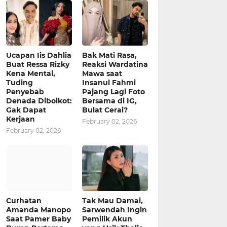
Ucapan Iis Dahlia
Bak Mati Rasa,
Buat Ressa Rizky
Reaksi Wardatina
Kena Mental,
Mawa saat
Tuding
Insanul Fahmi
Penyebab
Pajang Lagi Foto
Denada Diboikot:
Bersama di IG,
Gak Dapat
Bulat Cerai?
Kerjaan
February 02, 2026
February 02, 2026
Curhatan
Tak Mau Damai,
Amanda Manopo
Sarwendah Ingin
Saat Pamer Baby
Pemilik Akun