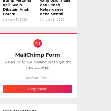
Bump Pertama
yang Usik Thalia
Kali: Sedih
dan Fitnah
Dikatain Anak
Keluarganya
Haram
Kena Mental
January 31, 2026
January 31, 2026
MailChimp Form
Subscribe to our mailing list to get the
new updates.