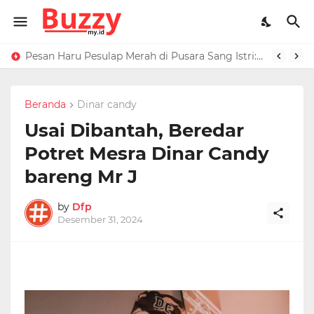
Raffi Ahmad Masih di LN, Kirim Rp 1 M ke Jeje Buat Korban Longsor Bandung Barat
Pesan Haru Pesulap Merah di Pusara Sang Istri: Sekarang Kamu Enggak Perlu Sakit Disuntik Lagi
Beranda
Dinar candy
Usai Dibantah, Beredar
Potret Mesra Dinar Candy
bareng Mr J
by
Dfp
Desember 31, 2024