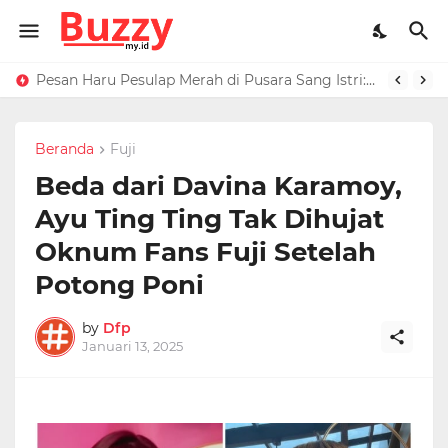
Raffi Ahmad Masih di LN, Kirim Rp 1 M ke Jeje Buat Korban Longsor Bandung Barat
Pesan Haru Pesulap Merah di Pusara Sang Istri: Sekarang Kamu Enggak Perlu Sakit Disuntik Lagi
Beranda
Fuji
Beda dari Davina Karamoy,
Ayu Ting Ting Tak Dihujat
Oknum Fans Fuji Setelah
Potong Poni
by
Dfp
Januari 13, 2025