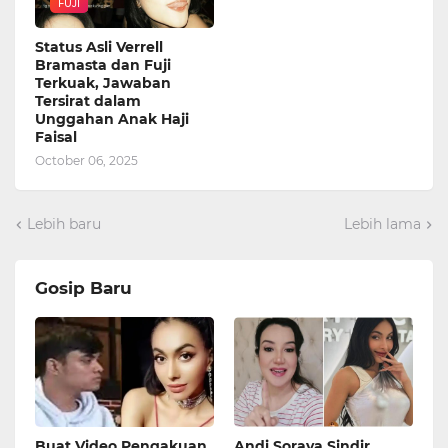
FUJI
Status Asli Verrell
Bramasta dan Fuji
Terkuak, Jawaban
Tersirat dalam
Unggahan Anak Haji
Faisal
October 06, 2025
Lebih baru
Lebih lama
Gosip Baru
Buat Video Pengakuan,
Andi Soraya Sindir