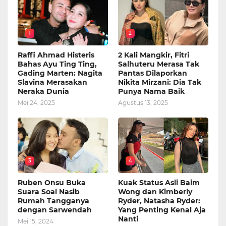
1
2
Raffi Ahmad Histeris
2 Kali Mangkir, Fitri
Bahas Ayu Ting Ting,
Salhuteru Merasa Tak
Gading Marten: Nagita
Pantas Dilaporkan
Slavina Merasakan
Nikita Mirzani: Dia Tak
Neraka Dunia
Punya Nama Baik
Mei 24, 2025
Agustus 13, 2025
3
4
Ruben Onsu Buka
Kuak Status Asli Baim
Suara Soal Nasib
Wong dan Kimberly
Rumah Tangganya
Ryder, Natasha Ryder:
dengan Sarwendah
Yang Penting Kenal Aja
Nanti
Mei 15, 2024