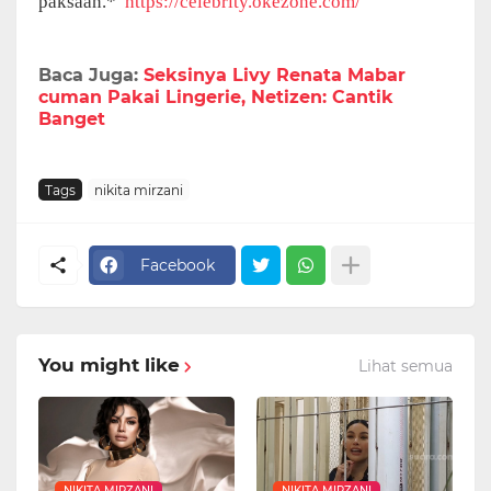
paksaan.*
https://celebrity.okezone.com/
Baca Juga:
Seksinya Livy Renata Mabar
cuman Pakai Lingerie, Netizen: Cantik
Banget
Tags
nikita mirzani
Facebook
You might like
Lihat semua
NIKITA MIRZANI
NIKITA MIRZANI