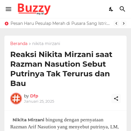
Raffi Ahmad Masih di LN, Kirim Rp 1 M ke Jeje Buat Korban Longsor Bandung Barat
Pesan Haru Pesulap Merah di Pusara Sang Istri: Sekarang Kamu Enggak Perlu Sakit Disuntik Lagi
Beranda
nikita mirzani
Reaksi Nikita Mirzani saat
Razman Nasution Sebut
Putrinya Tak Terurus dan
Bau
by
Dfp
Januari 25, 2025
Nikita Mirzani
bingung dengan pernyataan
Razman Arif Nasution yang menyebut putrinya, LM,