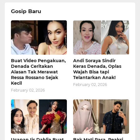
Gosip Baru
Buat Video Pengakuan,
Andi Soraya Sindir
Denada Ceritakan
Keras Denada, Oplas
Alasan Tak Merawat
Wajah Bisa tapi
Ressa Rossano Sejak
Telantarkan Anak!
Kecil
February 02, 2026
February 02, 2026
Ucapan Iis Dahlia Buat
Bak Mati Rasa, Reaksi