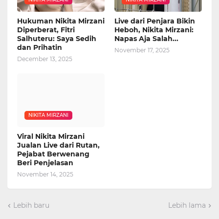
Hukuman Nikita Mirzani
Live dari Penjara Bikin
Diperberat, Fitri
Heboh, Nikita Mirzani:
Salhuteru: Saya Sedih
Napas Aja Salah...
dan Prihatin
November 17, 2025
December 13, 2025
NIKITA MIRZANI
Viral Nikita Mirzani
Jualan Live dari Rutan,
Pejabat Berwenang
Beri Penjelasan
November 14, 2025
Lebih baru
Lebih lama