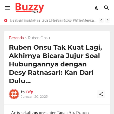
Ucapan Iis Dahlia Buat Ressa Rizky Kena Mental, Tuding Penyebab Denada Diboikot: Gak Dapat Kerjaan
Beranda
Ruben Onsu
Ruben Onsu Tak Kuat Lagi,
Akhirnya Bicara Jujur Soal
Hubungannya dengan
Desy Ratnasari: Kan Dari
Dulu...
by
Dfp
Januari 20, 2025
Artis sekaligus presenter Tanah Air,
Ruben