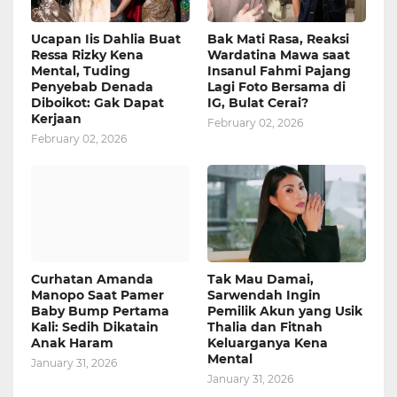
Ucapan Iis Dahlia Buat
Bak Mati Rasa, Reaksi
Ressa Rizky Kena
Wardatina Mawa saat
Mental, Tuding
Insanul Fahmi Pajang
Penyebab Denada
Lagi Foto Bersama di
Diboikot: Gak Dapat
IG, Bulat Cerai?
Kerjaan
February 02, 2026
February 02, 2026
Curhatan Amanda
Tak Mau Damai,
Manopo Saat Pamer
Sarwendah Ingin
Baby Bump Pertama
Pemilik Akun yang Usik
Kali: Sedih Dikatain
Thalia dan Fitnah
Anak Haram
Keluarganya Kena
Mental
January 31, 2026
January 31, 2026