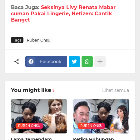
Baca Juga:
Seksinya Livy Renata Mabar
cuman Pakai Lingerie, Netizen: Cantik
Banget
Tags
Ruben Onsu
Facebook
You might like
Lihat semua
RUBEN ONSU
RUBEN ONSU
Lama Terpendam,
Ketika Hubungan