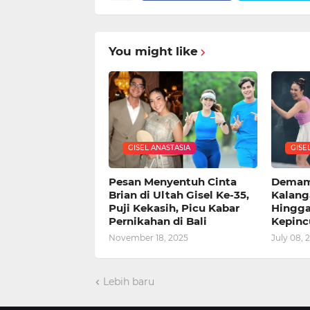
You might like
GISEL ANASTASIA
GISE
Pesan Menyentuh Cinta
Demam 
Brian di Ultah Gisel Ke-35,
Kalanga
Puji Kekasih, Picu Kabar
Hingga
Pernikahan di Bali
Kepincu
November 18, 2025
July 08, 
Lebih baru