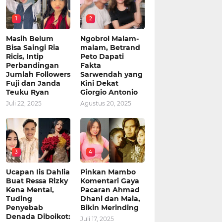
1
2
Masih Belum
Ngobrol Malam-
Bisa Saingi Ria
malam, Betrand
Ricis, Intip
Peto Dapati
Perbandingan
Fakta
Jumlah Followers
Sarwendah yang
Fuji dan Janda
Kini Dekat
Teuku Ryan
Giorgio Antonio
Juli 22, 2025
Agustus 20, 2025
3
4
Ucapan Iis Dahlia
Pinkan Mambo
Buat Ressa Rizky
Komentari Gaya
Kena Mental,
Pacaran Ahmad
Tuding
Dhani dan Maia,
Penyebab
Bikin Merinding
Denada Diboikot:
Juli 17, 2025