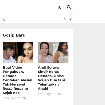
Lagi
Gosip Baru
Buat Video
Andi Soraya
Pengakuan,
Sindir Keras
Denada
Denada, Oplas
Ceritakan Alasan
Wajah Bisa tapi
Tak Merawat
Telantarkan
Ressa Rossano
Anak!
Sejak Kecil
February 02, 2026
February 02, 2026