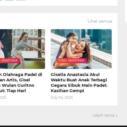
Lihat semua
L ANASTASIA
GISEL ANASTASIA
Olahraga Padel di
Gisella Anastasia Akui
n Artis, Gisel
Waktu Buat Anak Terbagi
 Wulan Guritno
Gegara Sibuk Main Padel:
t: Tiap Hari
Kasihan Gempi
2025
July 04, 2025
Lebih lama