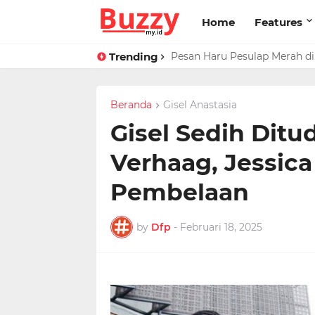
Home
Features
Trending
Pesan Haru Pesulap Merah di 
Raffi Ahmad Masih di LN, Ki
Beranda
Gisel Anastasia
Gisel Sedih Ditu
Verhaag, Jessica
Pembelaan
by
Dfp
-
Februari 18, 2025