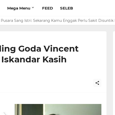
Mega Menu
FEED
SELEB
Pusara Sang Istri: Sekarang Kamu Enggak Perlu Sakit Disuntik 
rim Rp 1 M ke Jeje Buat Korban Longsor Bandung Barat
ding Goda Vincent
 Iskandar Kasih