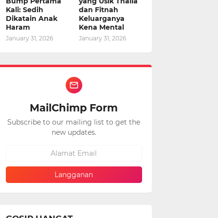
Bump Pertama
yang Usik Thalia
Kali: Sedih
dan Fitnah
Dikatain Anak
Keluarganya
Haram
Kena Mental
January 31, 2026
January 31, 2026
MailChimp Form
Subscribe to our mailing list to get the
new updates.