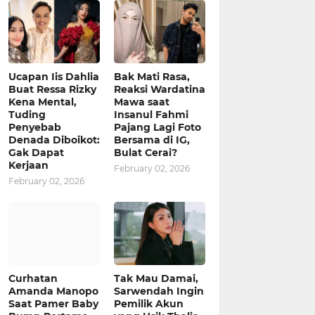
Ucapan Iis Dahlia
Bak Mati Rasa,
Buat Ressa Rizky
Reaksi Wardatina
Kena Mental,
Mawa saat
Tuding
Insanul Fahmi
Penyebab
Pajang Lagi Foto
Denada Diboikot:
Bersama di IG,
Gak Dapat
Bulat Cerai?
Kerjaan
February 02, 2026
February 02, 2026
Curhatan
Tak Mau Damai,
Amanda Manopo
Sarwendah Ingin
Saat Pamer Baby
Pemilik Akun