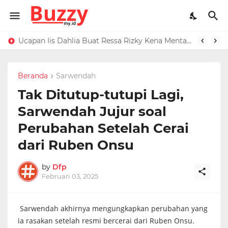
Raffi Ahmad Masih di LN, Kirim Rp 1 M ke Jeje Buat Korban Longsor Bandung Barat
Ucapan Iis Dahlia Buat Ressa Rizky Kena Mental, Tuding Penyebab Denada Diboikot: Gak Dapat Kerjaan
Beranda
Sarwendah
Tak Ditutup-tutupi Lagi,
Sarwendah Jujur soal
Perubahan Setelah Cerai
dari Ruben Onsu
by
Dfp
Februari 03, 2025
Sarwendah akhirnya mengungkapkan perubahan yang
ia rasakan setelah resmi bercerai dari Ruben Onsu.