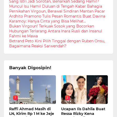
Sang Istri Jadi Sorotan, Benarkah Sedang Hamil?
Muncul Isu Hamil Duluan di Tengah Kabar Bahagia
Pernikahan Virgoun, Berawal Sindiran Mantan Pacar
Ardhito Pramono Tulis Pesan Romantis Buat Davina
Karamoy: Hanya Cinta yang Bisa Melihat...
Bukan Virgoun! Terkuak Sosok yang Bocorkan
Hubungan Terlarang Antara Inara Rusli dan Insanul
Fahmi ke Mawa
Betrand Peto Kini Pilih Tinggal dengan Ruben Onsu,
Bagaimana Reaksi Sarwendah?
Banyak Digosipin!
1
2
Raffi Ahmad Masih di
Ucapan Iis Dahlia Buat
LN, Kirim Rp 1 M ke Jeje
Ressa Rizky Kena