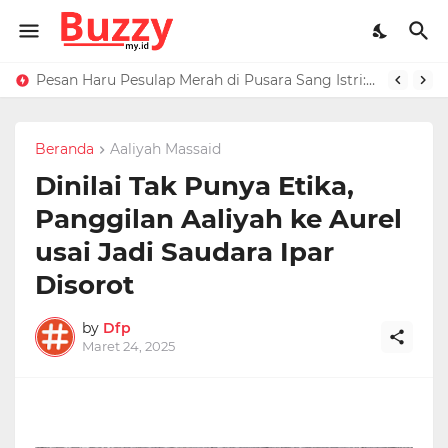
Raffi Ahmad Masih di LN, Kirim Rp 1 M ke Jeje Buat Korban Longsor Bandung Barat
Pesan Haru Pesulap Merah di Pusara Sang Istri: Sekarang Kamu Enggak Perlu Sakit Disuntik Lagi
Beranda
Aaliyah Massaid
Dinilai Tak Punya Etika,
Panggilan Aaliyah ke Aurel
usai Jadi Saudara Ipar
Disorot
by
Dfp
Maret 24, 2025