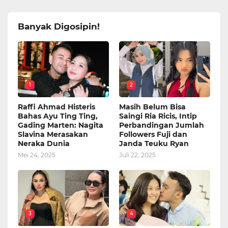
Banyak Digosipin!
1
2
Raffi Ahmad Histeris
Masih Belum Bisa
Bahas Ayu Ting Ting,
Saingi Ria Ricis, Intip
Gading Marten: Nagita
Perbandingan Jumlah
Slavina Merasakan
Followers Fuji dan
Neraka Dunia
Janda Teuku Ryan
Mei 24, 2025
Juli 22, 2025
3
4