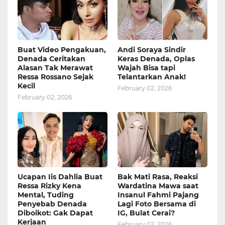
Buat Video Pengakuan,
Andi Soraya Sindir
Denada Ceritakan
Keras Denada, Oplas
Alasan Tak Merawat
Wajah Bisa tapi
Ressa Rossano Sejak
Telantarkan Anak!
Kecil
February 02, 2026
February 02, 2026
Ucapan Iis Dahlia Buat
Bak Mati Rasa, Reaksi
Ressa Rizky Kena
Wardatina Mawa saat
Mental, Tuding
Insanul Fahmi Pajang
Penyebab Denada
Lagi Foto Bersama di
Diboikot: Gak Dapat
IG, Bulat Cerai?
Kerjaan
February 02, 2026