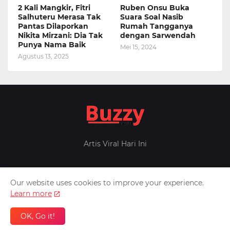
2 Kali Mangkir, Fitri
Ruben Onsu Buka
Salhuteru Merasa Tak
Suara Soal Nasib
Pantas Dilaporkan
Rumah Tangganya
Nikita Mirzani: Dia Tak
dengan Sarwendah
Punya Nama Baik
Mei 15, 2024
Agustus 13, 2025
Artis Viral Hari Ini
Our website uses cookies to improve your experience.
Home
About Us
Privacy Policy
Contact Us
Learn more
Design by -
Pontianak
Patner -
Inafeed
Berita Militer
OK, Go it!
Melintas.net