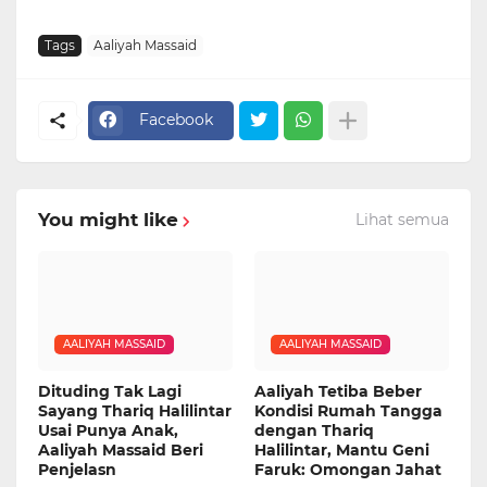
Tags
Aaliyah Massaid
Facebook
You might like
Lihat semua
AALIYAH MASSAID
AALIYAH MASSAID
Dituding Tak Lagi
Aaliyah Tetiba Beber
Sayang Thariq Halilintar
Kondisi Rumah Tangga
Usai Punya Anak,
dengan Thariq
Aaliyah Massaid Beri
Halilintar, Mantu Geni
Penjelasn
Faruk: Omongan Jahat