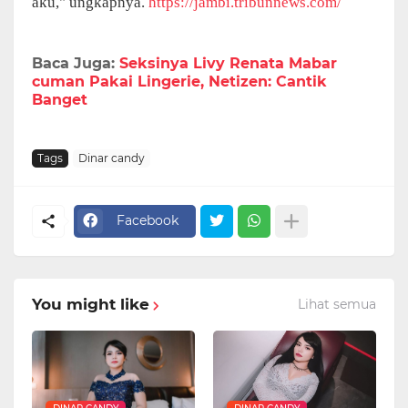
aku," ungkapnya.
https://jambi.tribunnews.com/
Baca Juga:
Seksinya Livy Renata Mabar
cuman Pakai Lingerie, Netizen: Cantik
Banget
Tags
Dinar candy
Facebook
You might like
Lihat semua