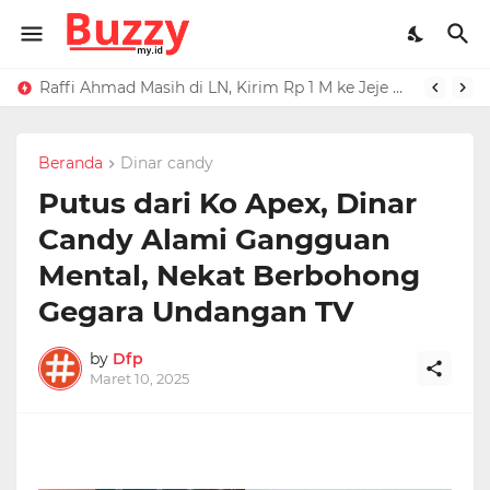
Raffi Ahmad Masih di LN, Kirim Rp 1 M ke Jeje Buat Korban Longsor Bandung Barat
Ucapan Iis Dahlia Buat Ressa Rizky Kena Mental, Tuding Penyebab Denada Diboikot: Gak Dapat Kerjaan
Beranda
Dinar candy
Putus dari Ko Apex, Dinar
Candy Alami Gangguan
Mental, Nekat Berbohong
Gegara Undangan TV
by
Dfp
Maret 10, 2025