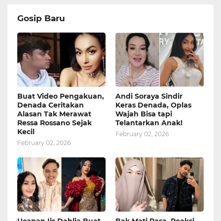
Gosip Baru
Buat Video Pengakuan,
Andi Soraya Sindir
Denada Ceritakan
Keras Denada, Oplas
Alasan Tak Merawat
Wajah Bisa tapi
Ressa Rossano Sejak
Telantarkan Anak!
Kecil
February 02, 2026
February 02, 2026
Ucapan Iis Dahlia Buat
Bak Mati Rasa, Reaksi