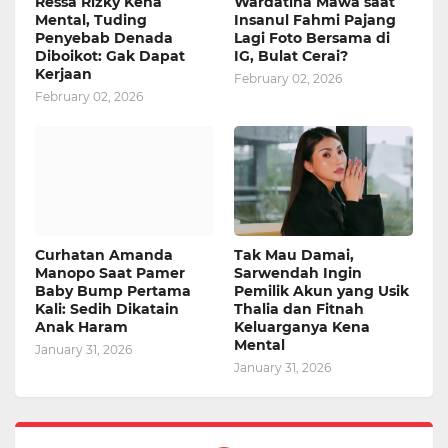
Ressa Rizky Kena
Wardatina Mawa saat
Mental, Tuding
Insanul Fahmi Pajang
Penyebab Denada
Lagi Foto Bersama di
Diboikot: Gak Dapat
IG, Bulat Cerai?
Kerjaan
February 02, 2026
February 02, 2026
Curhatan Amanda
Tak Mau Damai,
Manopo Saat Pamer
Sarwendah Ingin
Baby Bump Pertama
Pemilik Akun yang Usik
Kali: Sedih Dikatain
Thalia dan Fitnah
Anak Haram
Keluarganya Kena
Mental
January 31, 2026
January 31, 2026