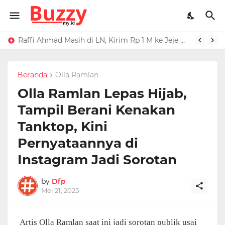
Raffi Ahmad Masih di LN, Kirim Rp 1 M ke Jeje Buat Korban Longsor Bandung Barat
Ucapan Iis Dahlia Buat Ressa Rizky Kena Mental, Tuding Penyebab Denada Diboikot: Gak Dapat Kerjaan
Beranda
Olla Ramlan
Olla Ramlan Lepas Hijab,
Tampil Berani Kenakan
Tanktop, Kini
Pernyataannya di
Instagram Jadi Sorotan
by
Dfp
Mei 21, 2025
Artis Olla Ramlan saat ini jadi sorotan publik usai