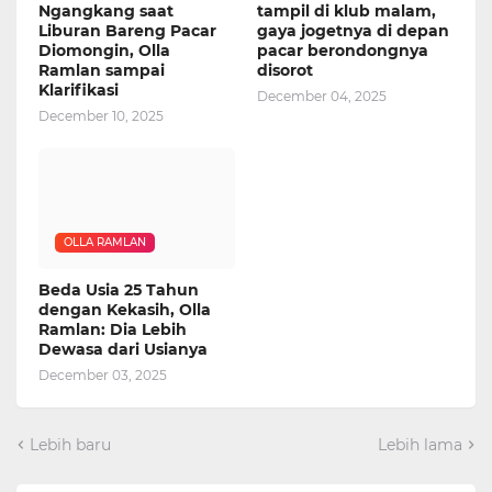
Ngangkang saat
tampil di klub malam,
Liburan Bareng Pacar
gaya jogetnya di depan
Diomongin, Olla
pacar berondongnya
Ramlan sampai
disorot
Klarifikasi
December 04, 2025
December 10, 2025
OLLA RAMLAN
Beda Usia 25 Tahun
dengan Kekasih, Olla
Ramlan: Dia Lebih
Dewasa dari Usianya
December 03, 2025
Lebih baru
Lebih lama