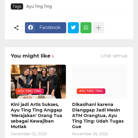
Tags
Ayu Ting Ting
Facebook
You might like
Lihat semua
AYU TING TING
AYU TING TING
Kini jadi Artis Sukses,
Dikasihani karena
Ayu Ting Ting Anggap
Dianggap Jadi Mesin
'Merajakan' Orang Tua
ATM Orangtua, Ayu
sebagai Kewajiban
Ting Ting: Udah Tugas
Mutlak
Gue
December 02, 2025
November 26, 2025