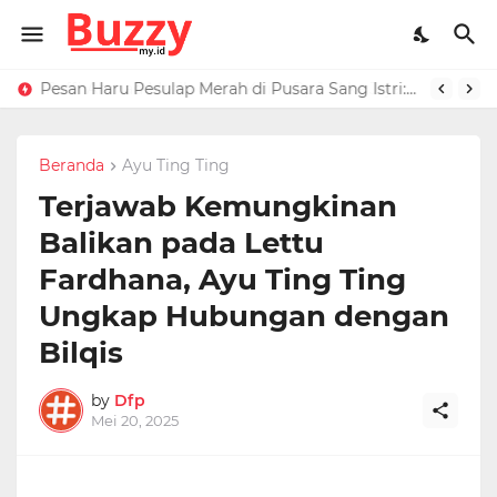
Raffi Ahmad Masih di LN, Kirim Rp 1 M ke Jeje Buat Korban Longsor Bandung Barat
Pesan Haru Pesulap Merah di Pusara Sang Istri: Sekarang Kamu Enggak Perlu Sakit Disuntik Lagi
Beranda
Ayu Ting Ting
Terjawab Kemungkinan
Balikan pada Lettu
Fardhana, Ayu Ting Ting
Ungkap Hubungan dengan
Bilqis
by
Dfp
Mei 20, 2025