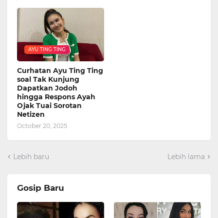
AYU TING TING
Curhatan Ayu Ting Ting
soal Tak Kunjung
Dapatkan Jodoh
hingga Respons Ayah
Ojak Tuai Sorotan
Netizen
October 20, 2025
Lebih baru
Lebih lama
Gosip Baru