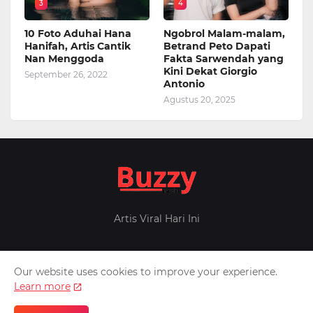
3
4
10 Foto Aduhai Hana
Ngobrol Malam-malam,
Hanifah, Artis Cantik
Betrand Peto Dapati
Nan Menggoda
Fakta Sarwendah yang
Kini Dekat Giorgio
September 26, 2022
Antonio
Agustus 20, 2025
Artis Viral Hari Ini
Our website uses cookies to improve your experience.
Home
About Us
Privacy Policy
Contact Us
Learn more
Design by -
Pontianak
Patner -
Inafeed
Berita Militer