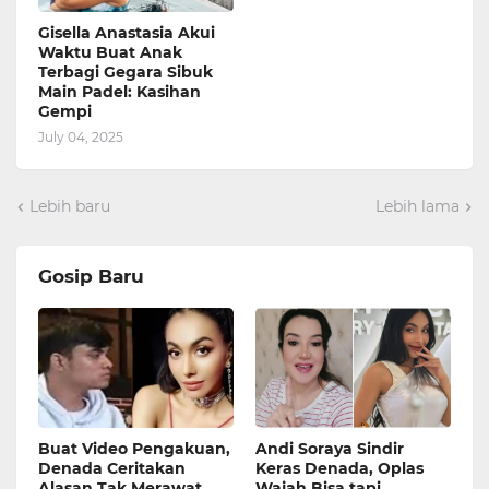
Gisella Anastasia Akui
Waktu Buat Anak
Terbagi Gegara Sibuk
Main Padel: Kasihan
Gempi
July 04, 2025
Lebih baru
Lebih lama
Gosip Baru
Buat Video Pengakuan,
Andi Soraya Sindir
Denada Ceritakan
Keras Denada, Oplas
Alasan Tak Merawat
Wajah Bisa tapi