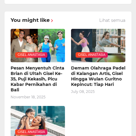
You might like
Lihat semua
GISEL ANASTASIA
GISEL ANASTASIA
Pesan Menyentuh Cinta
Demam Olahraga Padel
Brian di Ultah Gisel Ke-
di Kalangan Artis, Gisel
35, Puji Kekasih, Picu
Hingga Wulan Guritno
Kabar Pernikahan di
Kepincut: Tiap Hari
Bali
July 08, 2025
November 18, 2025
GISEL ANASTASIA