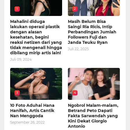
1
2
Mahalini diduga
Masih Belum Bisa
lakukan operasi plastik
Saingi Ria Ricis, Intip
dengan alasan
Perbandingan Jumlah
kesehatan, begini
Followers Fuji dan
reaksi netizen dari yang
Janda Teuku Ryan
tidak mengenali hingga
Juli 22, 2025
dibilang mirip artis lain!
Juli 09, 2024
3
4
10 Foto Aduhai Hana
Ngobrol Malam-malam,
Hanifah, Artis Cantik
Betrand Peto Dapati
Nan Menggoda
Fakta Sarwendah yang
Kini Dekat Giorgio
September 26, 2022
Antonio