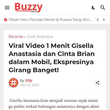
Raffi Ahmad Masih di LN, Kirim Rp 1 M ke Jeje Buat Korban Longsor Bandung Barat
Pesan Haru Pesulap Merah di Pusara Sang Istri: Sekarang Kamu Enggak Perlu Sakit Disuntik Lagi
Beranda
Gisel Anastasia
Viral Video 1 Menit Gisella
Anastasia dan Cinta Brian
dalam Mobil, Ekspresinya
Girang Banget!
by
Dfp
Mei 14, 2025
Gisella Anastasia kian menjadi sorotan sejak mulai
go public terkait hubungan asmaranya dengan aktor