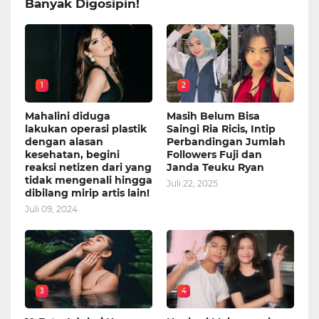
Banyak Digosipin!
1
2
Mahalini diduga
Masih Belum Bisa
lakukan operasi plastik
Saingi Ria Ricis, Intip
dengan alasan
Perbandingan Jumlah
kesehatan, begini
Followers Fuji dan
reaksi netizen dari yang
Janda Teuku Ryan
tidak mengenali hingga
Juli 22, 2025
dibilang mirip artis lain!
Juli 09, 2024
3
4