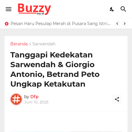
Raffi Ahmad Masih di LN, Kirim Rp 1 M ke Jeje Buat Korban Longsor Bandung Barat
Pesan Haru Pesulap Merah di Pusara Sang Istri: Sekarang Kamu Enggak Perlu Sakit Disuntik Lagi
Beranda
Sarwendah
Tanggapi Kedekatan
Sarwendah & Giorgio
Antonio, Betrand Peto
Ungkap Ketakutan
by
Dfp
Juni 10, 2025