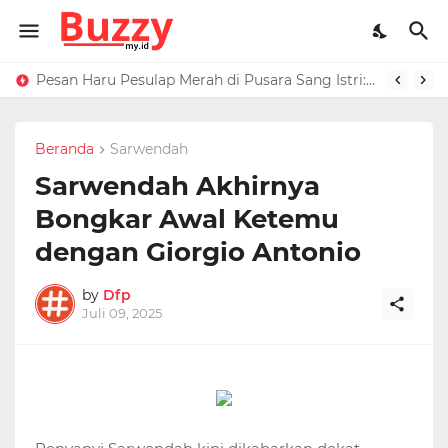
Raffi Ahmad Masih di LN, Kirim Rp 1 M ke Jeje Buat Korban Longsor Bandung Barat
Pesan Haru Pesulap Merah di Pusara Sang Istri: Sekarang Kamu Enggak Perlu Sakit Disuntik Lagi
Beranda
Sarwendah
Sarwendah Akhirnya
Bongkar Awal Ketemu
dengan Giorgio Antonio
by
Dfp
Juli 09, 2025