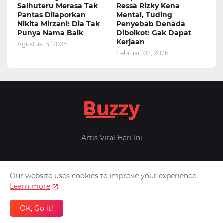
Salhuteru Merasa Tak
Ressa Rizky Kena
Pantas Dilaporkan
Mental, Tuding
Nikita Mirzani: Dia Tak
Penyebab Denada
Punya Nama Baik
Diboikot: Gak Dapat
Kerjaan
Agustus 13, 2025
Februari 02, 2026
Artis Viral Hari Ini
Our website uses cookies to improve your experience.
Home
About Us
Privacy Policy
Contact Us
Learn more
Design by -
Pontianak
Patner -
Inafeed
Berita Militer
OK, Go it!
Melintas.net