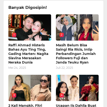
Banyak Digosipin!
1
2
Raffi Ahmad Histeris
Masih Belum Bisa
Bahas Ayu Ting Ting,
Saingi Ria Ricis, Intip
Gading Marten: Nagita
Perbandingan Jumlah
Slavina Merasakan
Followers Fuji dan
Neraka Dunia
Janda Teuku Ryan
Mei 24, 2025
Juli 22, 2025
3
4
2 Kali Mangkir, Fitri
Ucapan Iis Dahlia Buat