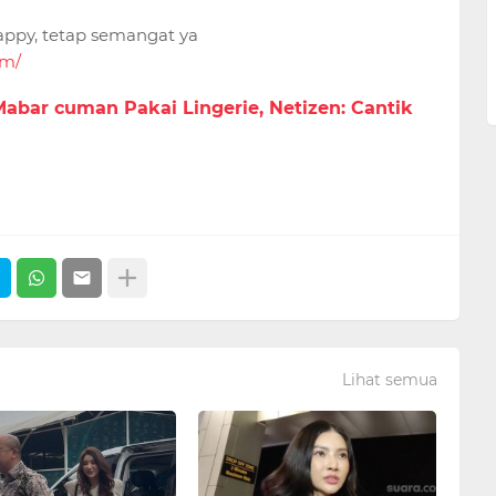
py, tetap semangat ya
om/
abar cuman Pakai Lingerie, Netizen: Cantik
Lihat semua