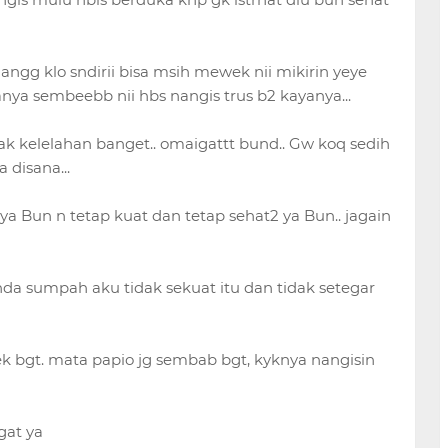
gg klo sndirii bisa msih mewek nii mikirin yeye
nya sembeebb nii hbs nangis trus b2 kayanya...
k kelelahan banget.. omaigattt bund.. Gw koq sedih
 disana...
a Bun n tetap kuat dan tetap sehat2 ya Bun.. jagain
unda sumpah aku tidak sekuat itu dan tidak setegar
 bgt. mata papio jg sembab bgt, kyknya nangisin
at ya