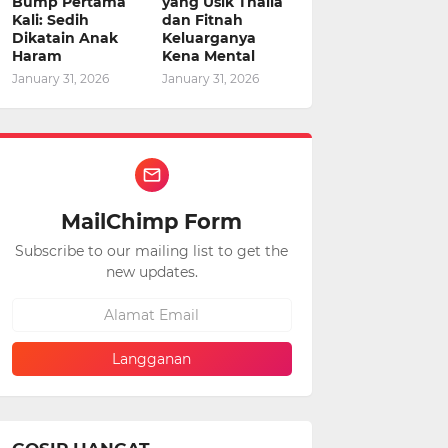
Bump Pertama
yang Usik Thalia
Kali: Sedih
dan Fitnah
Dikatain Anak
Keluarganya
Haram
Kena Mental
January 31, 2026
January 31, 2026
MailChimp Form
Subscribe to our mailing list to get the
new updates.