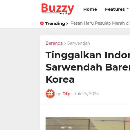
Home
Features
Trending
Raffi Ahmad Masih di LN, Ki
Pesan Haru Pesulap Merah di
Beranda
Sarwendah
Tinggalkan Indo
Sarwendah Baren
Korea
by
Dfp
-
Juli 25, 2025