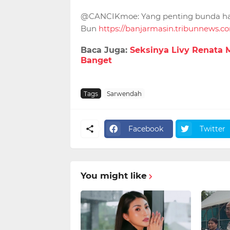
@CANCIKmoe: Yang penting bunda hap
Bun
https://banjarmasin.tribunnews.c
Baca Juga:
Seksinya Livy Renata M
Banget
Tags
Sarwendah
Facebook
Twitter
You might like