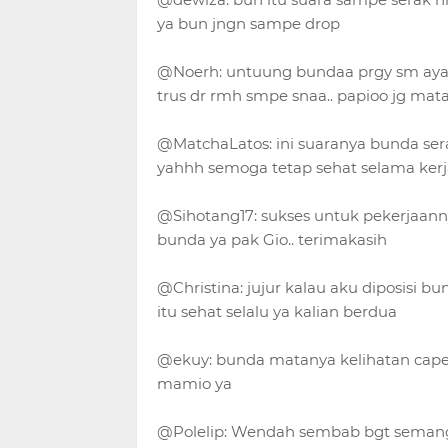
ya bun jngn sampe drop
@Noerh: untuung bundaa prgy sm ayaan
trus dr rmh smpe snaa.. papioo jg mata
@MatchaLatos: ini suaranya bunda sera
yahhh semoga tetap sehat selama kerja
@Sihotang17: sukses untuk pekerjaanny
bunda ya pak Gio.. terimakasih
@Christina: jujur kalau aku diposisi b
itu sehat selalu ya kalian berdua
@ekuy: bunda matanya kelihatan capek
mamio ya
@Polelip: Wendah sembab bgt semang