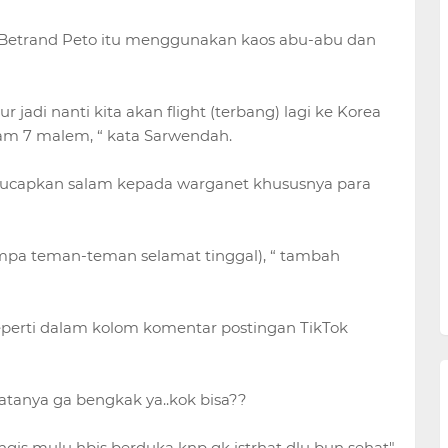
u Betrand Peto itu menggunakan kaos abu-abu dan
r jadi nanti kita akan flight (terbang) lagi ke Korea
jam 7 malem, “ kata Sarwendah.
gucapkan salam kepada warganet khususnya para
jumpa teman-teman selamat tinggal), “ tambah
perti dalam kolom komentar postingan TikTok
matanya ga bengkak ya..kok bisa??
gis mulu hbis berduka knp gk istrhat dlu bun sehat"