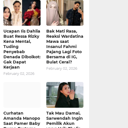
Ucapan Iis Dahlia
Bak Mati Rasa,
Buat Ressa Rizky
Reaksi Wardatina
Kena Mental,
Mawa saat
Tuding
Insanul Fahmi
Penyebab
Pajang Lagi Foto
Denada Diboikot:
Bersama di IG,
Gak Dapat
Bulat Cerai?
Kerjaan
February 02, 2026
February 02, 2026
Curhatan
Tak Mau Damai,
Amanda Manopo
Sarwendah Ingin
Saat Pamer Baby
Pemilik Akun