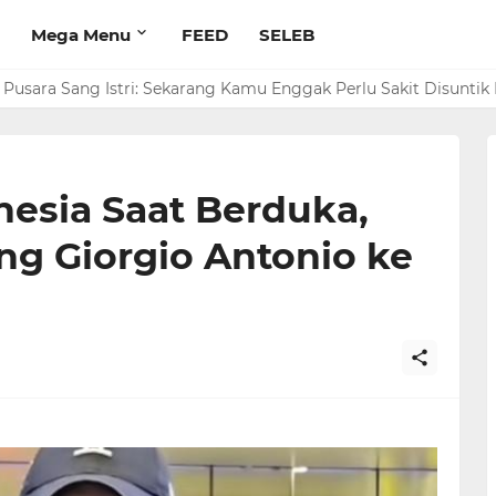
Mega Menu
FEED
SELEB
rim Rp 1 M ke Jeje Buat Korban Longsor Bandung Barat
 Pusara Sang Istri: Sekarang Kamu Enggak Perlu Sakit Disuntik
nesia Saat Berduka,
g Giorgio Antonio ke