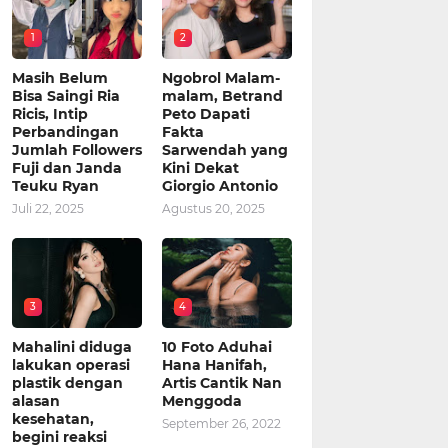
1
2
Masih Belum
Ngobrol Malam-
Bisa Saingi Ria
malam, Betrand
Ricis, Intip
Peto Dapati
Perbandingan
Fakta
Jumlah Followers
Sarwendah yang
Fuji dan Janda
Kini Dekat
Teuku Ryan
Giorgio Antonio
Juli 22, 2025
Agustus 20, 2025
3
4
Mahalini diduga
10 Foto Aduhai
lakukan operasi
Hana Hanifah,
plastik dengan
Artis Cantik Nan
alasan
Menggoda
kesehatan,
September 26, 2022
begini reaksi