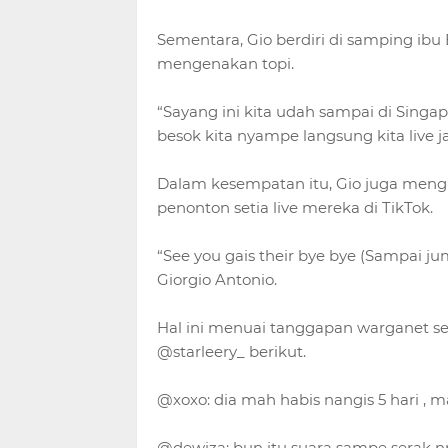
Sementara, Gio berdiri di samping ib
mengenakan topi.
“Sayang ini kita udah sampai di Singapu
besok kita nyampe langsung kita live 
Dalam kesempatan itu, Gio juga men
penonton setia live mereka di TikTok.
“See you gais their bye bye (Sampai 
Giorgio Antonio.
Hal ini menuai tanggapan warganet se
@starleery_ berikut.
@xoxo: dia mah habis nangis 5 hari , 
@dewiza: bun itu suara sampe serak nn