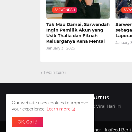
SARWENDAH
SAR
Tak Mau Damai, Sarwendah
Sarwen
Ingin Pemilik Akun yang
sebagai
Usik Thalia dan Fitnah
Lapora
Keluarganya Kena Mental
January 3
January 31, 2026
Lebih baru
ABOUT US
Our website uses cookies to improve
Artis Viral Hari Ini
your experience.
Learn more
OK, Go it!
Design by -
Pontianak
Patner -
Inafeed
Berit