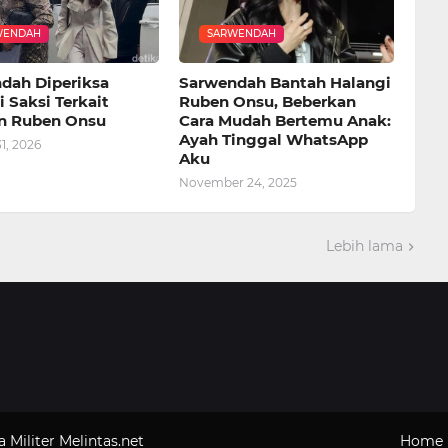
WENDAH
SARWENDAH
dah Diperiksa
Sarwendah Bantah Halangi
 Saksi Terkait
Ruben Onsu, Beberkan
n Ruben Onsu
Cara Mudah Bertemu Anak:
Ayah Tinggal WhatsApp
1, 2026
Aku
November 24, 2025
Lebih lama
a Militer
Melintas.net
Home