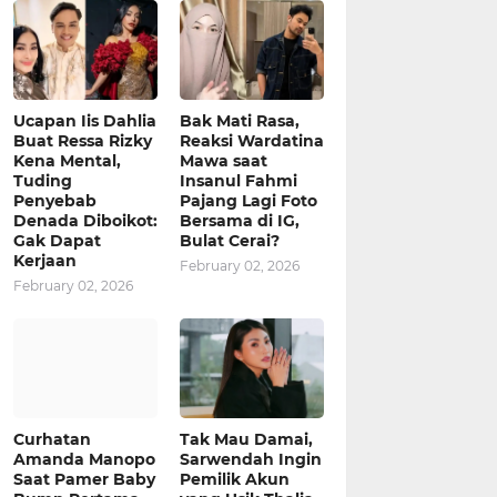
Ucapan Iis Dahlia
Bak Mati Rasa,
Buat Ressa Rizky
Reaksi Wardatina
Kena Mental,
Mawa saat
Tuding
Insanul Fahmi
Penyebab
Pajang Lagi Foto
Denada Diboikot:
Bersama di IG,
Gak Dapat
Bulat Cerai?
Kerjaan
February 02, 2026
February 02, 2026
Curhatan
Tak Mau Damai,
Amanda Manopo
Sarwendah Ingin
Saat Pamer Baby
Pemilik Akun