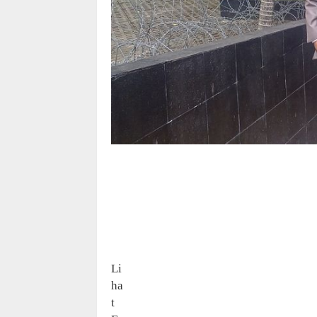
Li
ha
t