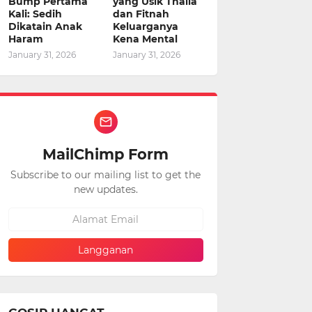
Bump Pertama
yang Usik Thalia
Kali: Sedih
dan Fitnah
Dikatain Anak
Keluarganya
Haram
Kena Mental
January 31, 2026
January 31, 2026
MailChimp Form
Subscribe to our mailing list to get the
new updates.