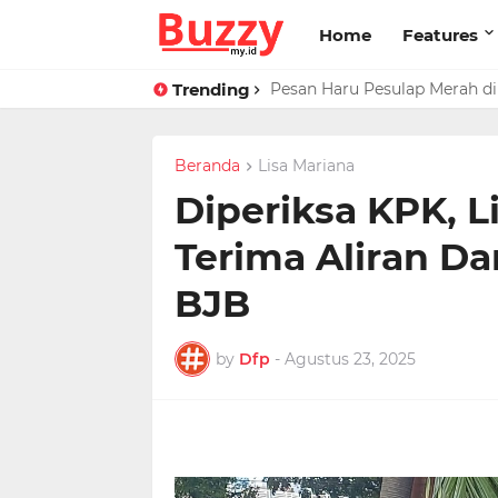
Home
Features
Trending
Raffi Ahmad Masih di LN, Ki
Beranda
Lisa Mariana
Diperiksa KPK, L
Terima Aliran Da
BJB
by
Dfp
-
Agustus 23, 2025