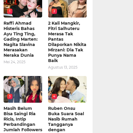
1
2
Raffi Ahmad
2 Kali Mangkir,
Histeris Bahas
Fitri Salhuteru
Ayu Ting Ting,
Merasa Tak
Gading Marten:
Pantas
Nagita Slavina
Dilaporkan Nikita
Merasakan
Mirzani: Dia Tak
Neraka Dunia
Punya Nama
Baik
Mei 24, 2025
Agustus 13, 2025
3
4
Masih Belum
Ruben Onsu
Bisa Saingi Ria
Buka Suara Soal
Ricis, Intip
Nasib Rumah
Perbandingan
Tangganya
Jumlah Followers
dengan