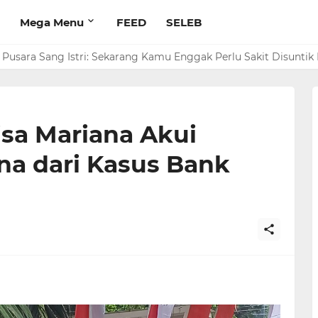
Mega Menu
FEED
SELEB
rim Rp 1 M ke Jeje Buat Korban Longsor Bandung Barat
isa Mariana Akui
na dari Kasus Bank