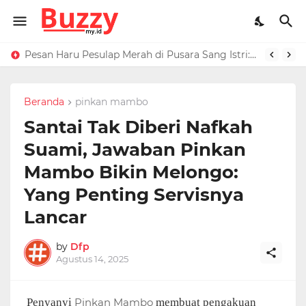
Raffi Ahmad Masih di LN, Kirim Rp 1 M ke Jeje Buat Korban Longsor Bandung Barat
Pesan Haru Pesulap Merah di Pusara Sang Istri: Sekarang Kamu Enggak Perlu Sakit Disuntik Lagi
Beranda
pinkan mambo
Santai Tak Diberi Nafkah
Suami, Jawaban Pinkan
Mambo Bikin Melongo:
Yang Penting Servisnya
Lancar
by
Dfp
Agustus 14, 2025
Penyanyi
Pinkan Mambo
membuat pengakuan