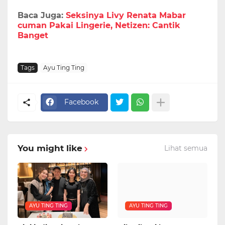
Baca Juga:
Seksinya Livy Renata Mabar
cuman Pakai Lingerie, Netizen: Cantik
Banget
Tags
Ayu Ting Ting
Facebook
You might like
Lihat semua
AYU TING TING
AYU TING TING