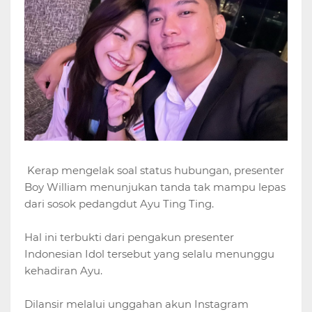
Kerap mengelak soal status hubungan, presenter
Boy William menunjukan tanda tak mampu lepas
dari sosok pedangdut Ayu Ting Ting.
Hal ini terbukti dari pengakun presenter
Indonesian Idol tersebut yang selalu menunggu
kehadiran Ayu.
Dilansir melalui unggahan akun Instagram