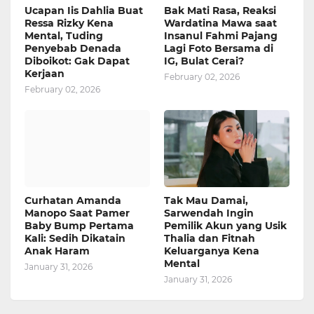
Ucapan Iis Dahlia Buat
Bak Mati Rasa, Reaksi
Ressa Rizky Kena
Wardatina Mawa saat
Mental, Tuding
Insanul Fahmi Pajang
Penyebab Denada
Lagi Foto Bersama di
Diboikot: Gak Dapat
IG, Bulat Cerai?
Kerjaan
February 02, 2026
February 02, 2026
Curhatan Amanda
Tak Mau Damai,
Manopo Saat Pamer
Sarwendah Ingin
Baby Bump Pertama
Pemilik Akun yang Usik
Kali: Sedih Dikatain
Thalia dan Fitnah
Anak Haram
Keluarganya Kena
Mental
January 31, 2026
January 31, 2026