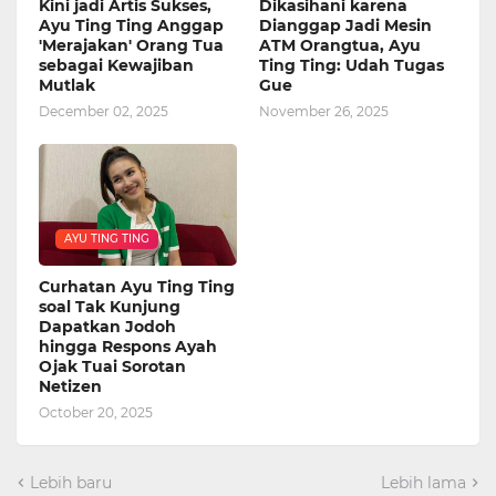
Kini jadi Artis Sukses,
Dikasihani karena
Ayu Ting Ting Anggap
Dianggap Jadi Mesin
'Merajakan' Orang Tua
ATM Orangtua, Ayu
sebagai Kewajiban
Ting Ting: Udah Tugas
Mutlak
Gue
December 02, 2025
November 26, 2025
AYU TING TING
Curhatan Ayu Ting Ting
soal Tak Kunjung
Dapatkan Jodoh
hingga Respons Ayah
Ojak Tuai Sorotan
Netizen
October 20, 2025
Lebih baru
Lebih lama