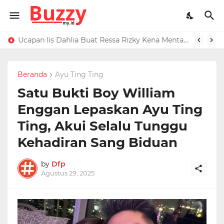
Raffi Ahmad Masih di LN, Kirim Rp 1 M ke Jeje Buat Korban Longsor Bandung Barat
Ucapan Iis Dahlia Buat Ressa Rizky Kena Mental, Tuding Penyebab Denada Diboikot: Gak Dapat Kerjaan
Beranda
Ayu Ting Ting
Satu Bukti Boy William
Enggan Lepaskan Ayu Ting
Ting, Akui Selalu Tunggu
Kehadiran Sang Biduan
by
Dfp
Agustus 29, 2025