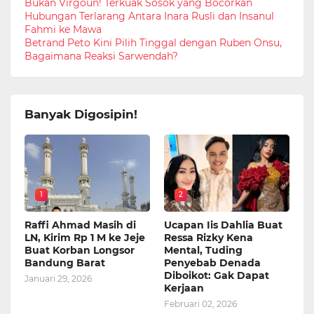
Bukan Virgoun! Terkuak Sosok yang Bocorkan
Hubungan Terlarang Antara Inara Rusli dan Insanul
Fahmi ke Mawa
Betrand Peto Kini Pilih Tinggal dengan Ruben Onsu,
Bagaimana Reaksi Sarwendah?
Banyak Digosipin!
1
2
Raffi Ahmad Masih di
Ucapan Iis Dahlia Buat
LN, Kirim Rp 1 M ke Jeje
Ressa Rizky Kena
Buat Korban Longsor
Mental, Tuding
Bandung Barat
Penyebab Denada
Diboikot: Gak Dapat
Januari 29, 2026
Kerjaan
Februari 02, 2026