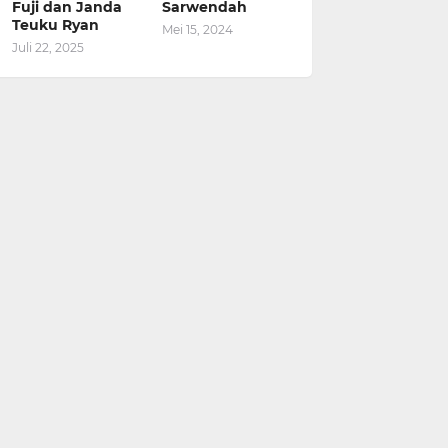
Fuji dan Janda
Sarwendah
Teuku Ryan
Mei 15, 2024
Juli 22, 2025