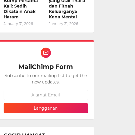
Bump Pertama
yang Usik Thalia
Kali: Sedih
dan Fitnah
Dikatain Anak
Keluarganya
Haram
Kena Mental
January 31, 2026
January 31, 2026
MailChimp Form
Subscribe to our mailing list to get the
new updates.