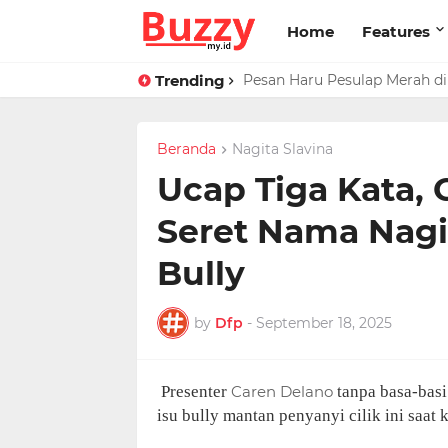
Home
Features
Trending
Pesan Haru Pesulap Merah di 
Beranda
Nagita Slavina
Ucap Tiga Kata, 
Seret Nama Nagit
Bully
by
Dfp
-
September 18, 2025
Presenter
Caren Delano
tanpa basa-basi
isu bully mantan penyanyi cilik ini saat k