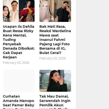
Ucapan Iis Dahlia
Bak Mati Rasa,
Buat Ressa Rizky
Reaksi Wardatina
Kena Mental,
Mawa saat
Tuding
Insanul Fahmi
Penyebab
Pajang Lagi Foto
Denada Diboikot:
Bersama di IG,
Gak Dapat
Bulat Cerai?
Kerjaan
February 02, 2026
February 02, 2026
Curhatan
Tak Mau Damai,
Amanda Manopo
Sarwendah Ingin
Saat Pamer Baby
Pemilik Akun