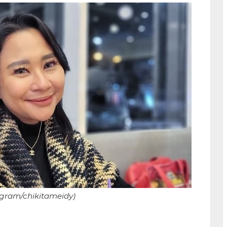
agram/chikitameidy)