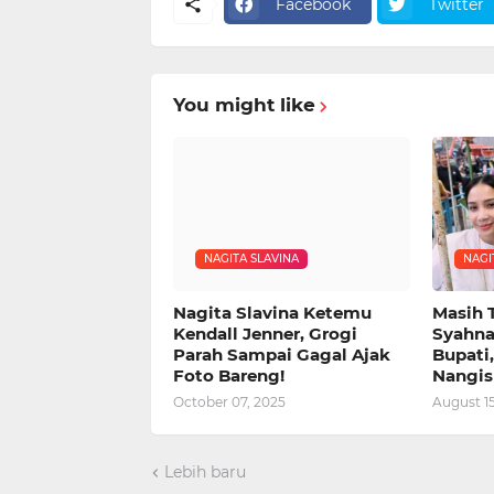
Facebook
Twitter
You might like
NAGITA SLAVINA
NAGI
Nagita Slavina Ketemu
Masih 
Kendall Jenner, Grogi
Syahna
Parah Sampai Gagal Ajak
Bupati,
Foto Bareng!
Nangis
October 07, 2025
August 15
Lebih baru