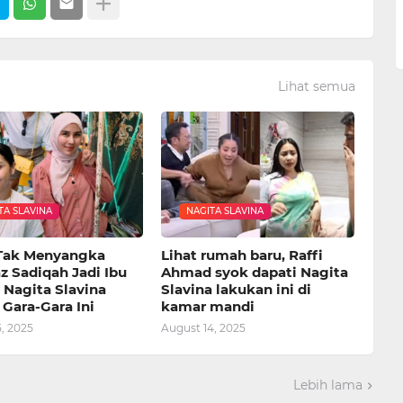
Lihat semua
TA SLAVINA
NAGITA SLAVINA
Tak Menyangka
Lihat rumah baru, Raffi
z Sadiqah Jadi Ibu
Ahmad syok dapati Nagita
 Nagita Slavina
Slavina lakukan ini di
 Gara-Gara Ini
kamar mandi
, 2025
August 14, 2025
Lebih lama