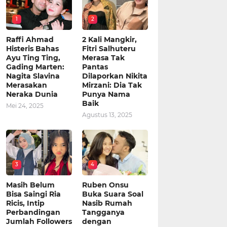
1
2
Raffi Ahmad
2 Kali Mangkir,
Histeris Bahas
Fitri Salhuteru
Ayu Ting Ting,
Merasa Tak
Gading Marten:
Pantas
Nagita Slavina
Dilaporkan Nikita
Merasakan
Mirzani: Dia Tak
Neraka Dunia
Punya Nama
Baik
Mei 24, 2025
Agustus 13, 2025
3
4
Masih Belum
Ruben Onsu
Bisa Saingi Ria
Buka Suara Soal
Ricis, Intip
Nasib Rumah
Perbandingan
Tangganya
Jumlah Followers
dengan