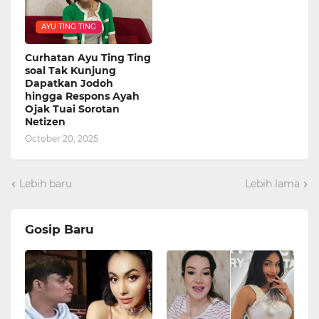
AYU TING TING
Curhatan Ayu Ting Ting
soal Tak Kunjung
Dapatkan Jodoh
hingga Respons Ayah
Ojak Tuai Sorotan
Netizen
October 20, 2025
Lebih baru
Lebih lama
Gosip Baru