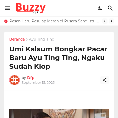
Raffi Ahmad Masih di LN, Kirim Rp 1 M ke Jeje Buat Korban Longsor Bandung Barat
Pesan Haru Pesulap Merah di Pusara Sang Istri: Sekarang Kamu Enggak Perlu Sakit Disuntik Lagi
Beranda
Ayu Ting Ting
Umi Kalsum Bongkar Pacar
Baru Ayu Ting Ting, Ngaku
Sudah Klop
by
Dfp
September 15, 2025