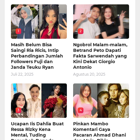
1
2
Masih Belum Bisa
Ngobrol Malam-malam,
Saingi Ria Ricis, Intip
Betrand Peto Dapati
Perbandingan Jumlah
Fakta Sarwendah yang
Followers Fuji dan
Kini Dekat Giorgio
Janda Teuku Ryan
Antonio
Juli 22, 2025
Agustus 20, 2025
3
4
Ucapan Iis Dahlia Buat
Pinkan Mambo
Ressa Rizky Kena
Komentari Gaya
Mental, Tuding
Pacaran Ahmad Dhani