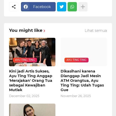
Facebook
You might like
Lihat semua
AYU TING TING
AYU TING TING
Kini jadi Artis Sukses,
Dikasihani karena
Ayu Ting Ting Anggap
Dianggap Jadi Mesin
'Merajakan' Orang Tua
ATM Orangtua, Ayu
sebagai Kewajiban
Ting Ting: Udah Tugas
Mutlak
Gue
December 02, 2025
November 26, 2025