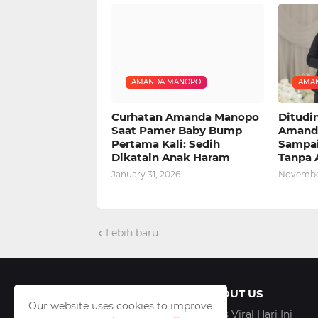
AMANDA MANOPO
AMA
Curhatan Amanda Manopo
Ditudi
Saat Pamer Baby Bump
Amand
Pertama Kali: Sedih
Sampa
Dikatain Anak Haram
Tanpa
January 31, 2026
November
Lebih baru
ABOUT US
Our website uses cookies to improve
Artis Viral Hari Ini