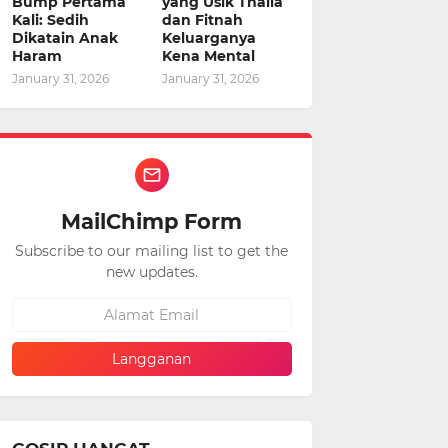
Bump Pertama
yang Usik Thalia
Kali: Sedih
dan Fitnah
Dikatain Anak
Keluarganya
Haram
Kena Mental
January 31, 2026
January 31, 2026
MailChimp Form
Subscribe to our mailing list to get the
new updates.