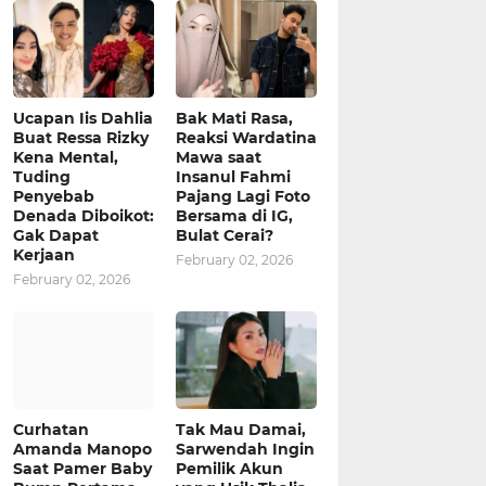
Ucapan Iis Dahlia
Bak Mati Rasa,
Buat Ressa Rizky
Reaksi Wardatina
Kena Mental,
Mawa saat
Tuding
Insanul Fahmi
Penyebab
Pajang Lagi Foto
Denada Diboikot:
Bersama di IG,
Gak Dapat
Bulat Cerai?
Kerjaan
February 02, 2026
February 02, 2026
Curhatan
Tak Mau Damai,
Amanda Manopo
Sarwendah Ingin
Saat Pamer Baby
Pemilik Akun