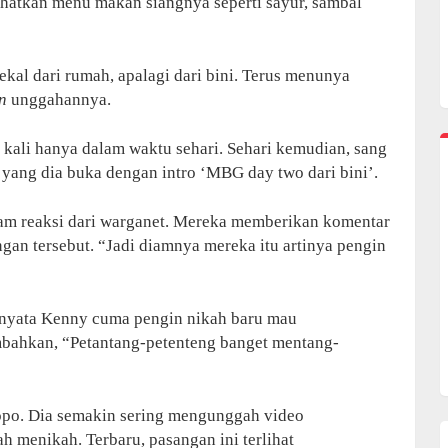
hatkan menu makan siangnya seperti sayur, sambal
kal dari rumah, apalagi dari bini. Terus menunya
n
unggahannya.
a kali hanya dalam waktu sehari. Sehari kemudian, sang
yang dia buka dengan intro ‘MBG day two dari bini’.
am reaksi dari warganet. Mereka memberikan komentar
an tersebut. “Jadi diamnya mereka itu artinya pengin
nyata Kenny cuma pengin nikah baru mau
ahkan, “Petantang-petenteng banget mentang-
po. Dia semakin sering mengunggah video
 menikah. Terbaru, pasangan ini terlihat