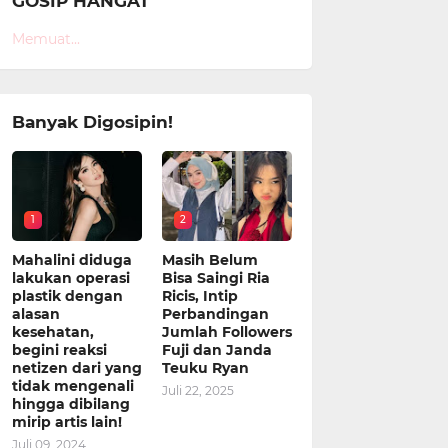
GOSIP HANGAT
Memuat...
Banyak Digosipin!
1
2
Mahalini diduga
Masih Belum
lakukan operasi
Bisa Saingi Ria
plastik dengan
Ricis, Intip
alasan
Perbandingan
kesehatan,
Jumlah Followers
begini reaksi
Fuji dan Janda
netizen dari yang
Teuku Ryan
tidak mengenali
Juli 22, 2025
hingga dibilang
mirip artis lain!
Juli 09, 2024