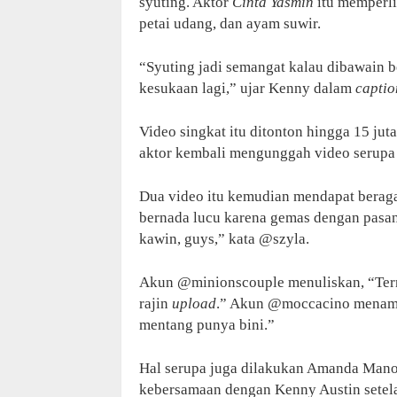
syuting. Aktor
Cinta Yasmin
itu memperli
petai udang, dan ayam suwir.
“Syuting jadi semangat kalau dibawain be
kesukaan lagi,” ujar Kenny dalam
captio
Video singkat itu ditonton hingga 15 jut
aktor kembali mengunggah video serupa 
Dua video itu kemudian mendapat berag
bernada lucu karena gemas dengan pasang
kawin, guys,” kata @szyla.
Akun @minionscouple menuliskan, “Ter
rajin
upload
.” Akun @moccacino menamb
mentang punya bini.”
Hal serupa juga dilakukan Amanda Mano
kebersamaan dengan Kenny Austin setelah