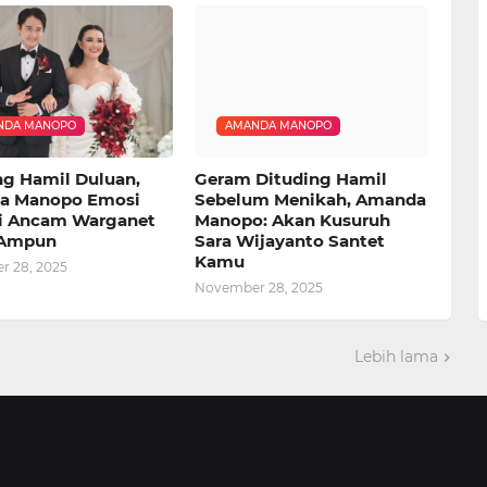
NDA MANOPO
AMANDA MANOPO
ng Hamil Duluan,
Geram Dituding Hamil
a Manopo Emosi
Sebelum Menikah, Amanda
i Ancam Warganet
Manopo: Akan Kusuruh
 Ampun
Sara Wijayanto Santet
Kamu
 28, 2025
November 28, 2025
Lebih lama