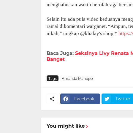
menghabiskan waktu berolahraga bersam
Selain itu ada pula video keduanya men
ramai dikomentari warganet. “Ampun, ter
nikah,” ungkap @khalay's shop.*
https:
Baca Juga:
Seksinya Livy Renata M
Banget
Tags
Amanda Manopo
Facebook
Twitter
You might like