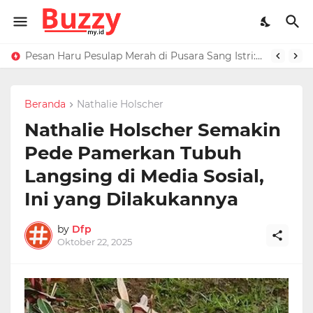
Raffi Ahmad Masih di LN, Kirim Rp 1 M ke Jeje Buat Korban Longsor Bandung Barat
Pesan Haru Pesulap Merah di Pusara Sang Istri: Sekarang Kamu Enggak Perlu Sakit Disuntik Lagi
Beranda
Nathalie Holscher
Nathalie Holscher Semakin
Pede Pamerkan Tubuh
Langsing di Media Sosial,
Ini yang Dilakukannya
by
Dfp
Oktober 22, 2025