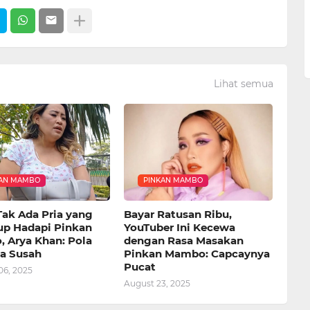
Lihat semua
KAN MAMBO
PINKAN MAMBO
Tak Ada Pria yang
Bayar Ratusan Ribu,
p Hadapi Pinkan
YouTuber Ini Kecewa
 Arya Khan: Pola
dengan Rasa Masakan
ya Susah
Pinkan Mambo: Capcaynya
Pucat
06, 2025
August 23, 2025