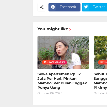
Facebook
Twitter
You might like
PINKAN MAMBO
PIN
Sewa Apartemen Rp 1,2
Sebut 
Juta Per Hari, Pinkan
Sanggu
Mambo: Per Bulan Enggak
Mambo,
Punya Uang
Pikirn
October 06, 2025
October 