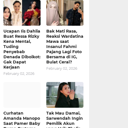
Ucapan Iis Dahlia
Bak Mati Rasa,
Buat Ressa Rizky
Reaksi Wardatina
Kena Mental,
Mawa saat
Tuding
Insanul Fahmi
Penyebab
Pajang Lagi Foto
Denada Diboikot:
Bersama di IG,
Gak Dapat
Bulat Cerai?
Kerjaan
February 02, 2026
February 02, 2026
Curhatan
Tak Mau Damai,
Amanda Manopo
Sarwendah Ingin
Saat Pamer Baby
Pemilik Akun