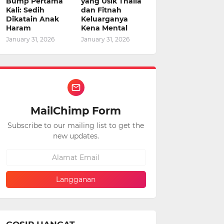
Bump Pertama
yang Usik Thalia
Kali: Sedih
dan Fitnah
Dikatain Anak
Keluarganya
Haram
Kena Mental
January 31, 2026
January 31, 2026
MailChimp Form
Subscribe to our mailing list to get the
new updates.