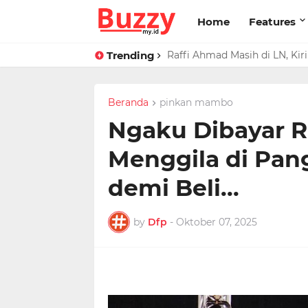
Home
Features
Trending
Raffi Ahmad Masih di LN, Ki
Beranda
pinkan mambo
Ngaku Dibayar R
Menggila di Pa
demi Beli...
by
Dfp
-
Oktober 07, 2025