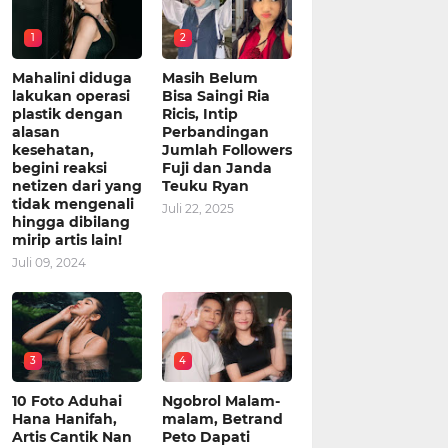
1
2
Mahalini diduga
Masih Belum
lakukan operasi
Bisa Saingi Ria
plastik dengan
Ricis, Intip
alasan
Perbandingan
kesehatan,
Jumlah Followers
begini reaksi
Fuji dan Janda
netizen dari yang
Teuku Ryan
tidak mengenali
Juli 22, 2025
hingga dibilang
mirip artis lain!
Juli 09, 2024
3
4
10 Foto Aduhai
Ngobrol Malam-
Hana Hanifah,
malam, Betrand
Artis Cantik Nan
Peto Dapati