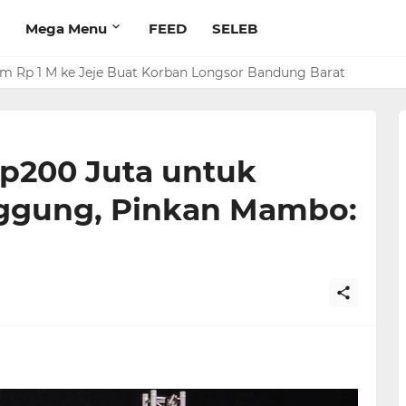
Mega Menu
FEED
SELEB
rim Rp 1 M ke Jeje Buat Korban Longsor Bandung Barat
p200 Juta untuk
nggung, Pinkan Mambo: