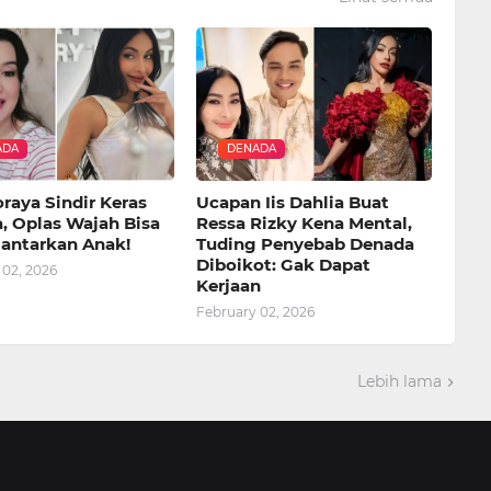
ADA
DENADA
raya Sindir Keras
Ucapan Iis Dahlia Buat
, Oplas Wajah Bisa
Ressa Rizky Kena Mental,
lantarkan Anak!
Tuding Penyebab Denada
Diboikot: Gak Dapat
 02, 2026
Kerjaan
February 02, 2026
Lebih lama