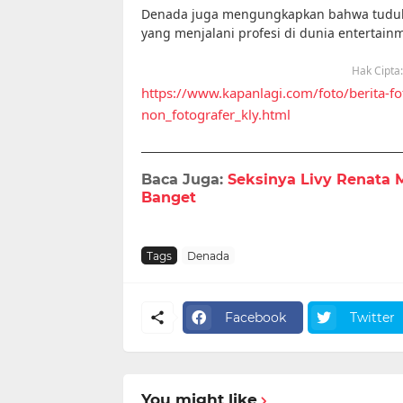
Denada juga mengungkapkan bahwa tuduhan 
yang menjalani profesi di dunia entertain
Hak Cipta
https://www.kapanlagi.com/foto/berita-
non_fotografer_kly.html
Baca Juga:
Seksinya Livy Renata M
Banget
Tags
Denada
Facebook
Twitter
You might like