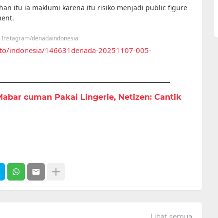
itu ia maklumi karena itu risiko menjadi public figure
ment.
: Instagram/denadaindonesia
foto/indonesia/146631denada-20251107-005-
abar cuman Pakai Lingerie, Netizen: Cantik
Lihat semua