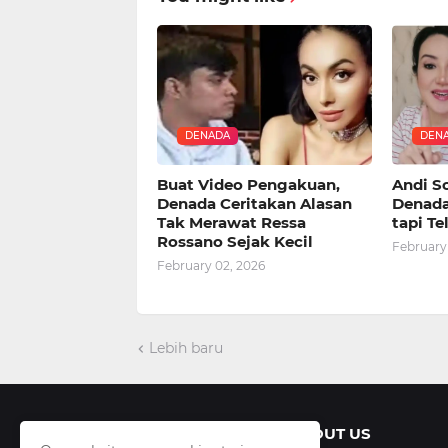
DENADA
DEN
Buat Video Pengakuan,
Andi So
Denada Ceritakan Alasan
Denada
Tak Merawat Ressa
tapi Te
Rossano Sejak Kecil
February
February 02, 2026
Lebih baru
ABOUT US