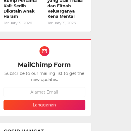
Bump Pertama
yang Usik Thalia
Kali: Sedih
dan Fitnah
Dikatain Anak
Keluarganya
Haram
Kena Mental
January 31, 2026
January 31, 2026
MailChimp Form
Subscribe to our mailing list to get the
new updates.