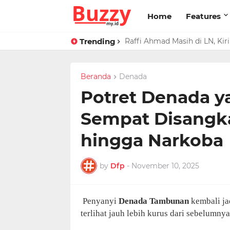
Home
Features
Trending
Raffi Ahmad Masih di LN, Ki
Beranda
Denada
Potret Denada y
Sempat Disangka
hingga Narkoba
by
Dfp
-
November 10, 2025
Penyanyi
Denada Tambunan
kembali ja
terlihat jauh lebih kurus dari sebelumnya