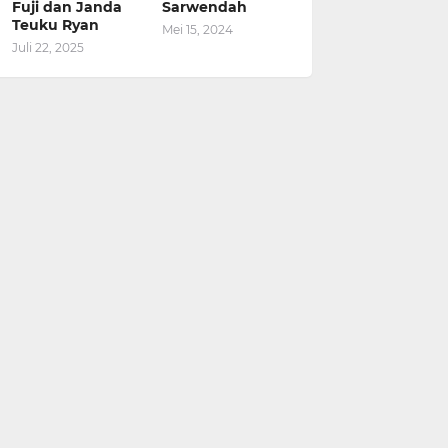
Fuji dan Janda
Sarwendah
Teuku Ryan
Mei 15, 2024
Juli 22, 2025