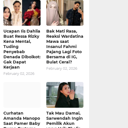
Ucapan Iis Dahlia
Bak Mati Rasa,
Buat Ressa Rizky
Reaksi Wardatina
Kena Mental,
Mawa saat
Tuding
Insanul Fahmi
Penyebab
Pajang Lagi Foto
Denada Diboikot:
Bersama di IG,
Gak Dapat
Bulat Cerai?
Kerjaan
February 02, 2026
February 02, 2026
Curhatan
Tak Mau Damai,
Amanda Manopo
Sarwendah Ingin
Saat Pamer Baby
Pemilik Akun