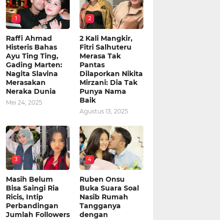
1
2
Raffi Ahmad
2 Kali Mangkir,
Histeris Bahas
Fitri Salhuteru
Ayu Ting Ting,
Merasa Tak
Gading Marten:
Pantas
Nagita Slavina
Dilaporkan Nikita
Merasakan
Mirzani: Dia Tak
Neraka Dunia
Punya Nama
Baik
Mei 24, 2025
Agustus 13, 2025
3
4
Masih Belum
Ruben Onsu
Bisa Saingi Ria
Buka Suara Soal
Ricis, Intip
Nasib Rumah
Perbandingan
Tangganya
Jumlah Followers
dengan