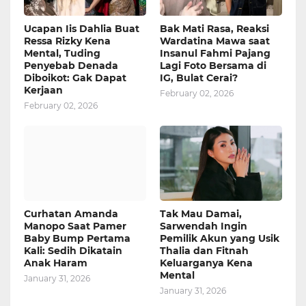
Ucapan Iis Dahlia Buat
Bak Mati Rasa, Reaksi
Ressa Rizky Kena
Wardatina Mawa saat
Mental, Tuding
Insanul Fahmi Pajang
Penyebab Denada
Lagi Foto Bersama di
Diboikot: Gak Dapat
IG, Bulat Cerai?
Kerjaan
February 02, 2026
February 02, 2026
Curhatan Amanda
Tak Mau Damai,
Manopo Saat Pamer
Sarwendah Ingin
Baby Bump Pertama
Pemilik Akun yang Usik
Kali: Sedih Dikatain
Thalia dan Fitnah
Anak Haram
Keluarganya Kena
Mental
January 31, 2026
January 31, 2026