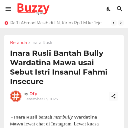
Raffi Ahmad Masih di LN, Kirim Rp 1 M ke Jeje Buat Korban Longsor Bandung Barat
Ucapan Iis Dahlia Buat Ressa Rizky Kena Mental, Tuding Penyebab Denada Diboikot: Gak Dapat Kerjaan
Beranda
Inara Rusli
Inara Rusli Bantah Bully
Wardatina Mawa usai
Sebut Istri Insanul Fahmi
Insecure
by
Dfp
Desember 13, 2025
-
Inara Rusli
bantah
membully
Wardatina
Mawa
lewat chat di Instagram. Lewat kuasa