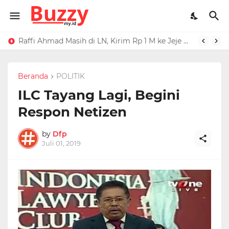
Raffi Ahmad Masih di LN, Kirim Rp 1 M ke Jeje Buat Korban Longsor Bandung Barat
Ucapan Iis Dahlia Buat Ressa Rizky Kena Mental, Tuding Penyebab Denada Diboikot: Gak Dapat Kerjaan
Beranda
POLITIK
ILC Tayang Lagi, Begini
Respon Netizen
by
Dfp
Juli 01, 2019