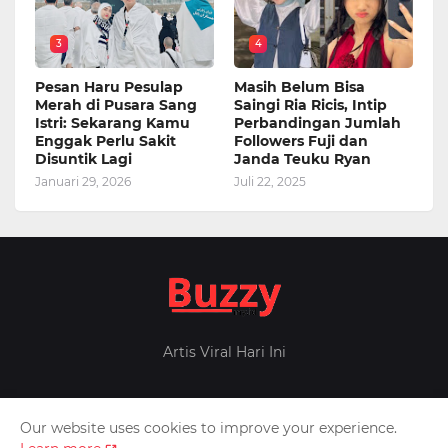
3
4
Pesan Haru Pesulap
Masih Belum Bisa
Merah di Pusara Sang
Saingi Ria Ricis, Intip
Istri: Sekarang Kamu
Perbandingan Jumlah
Enggak Perlu Sakit
Followers Fuji dan
Disuntik Lagi
Janda Teuku Ryan
Januari 29, 2026
Juli 22, 2025
Artis Viral Hari Ini
Our website uses cookies to improve your experience.
Home
About Us
Privacy Policy
Contact Us