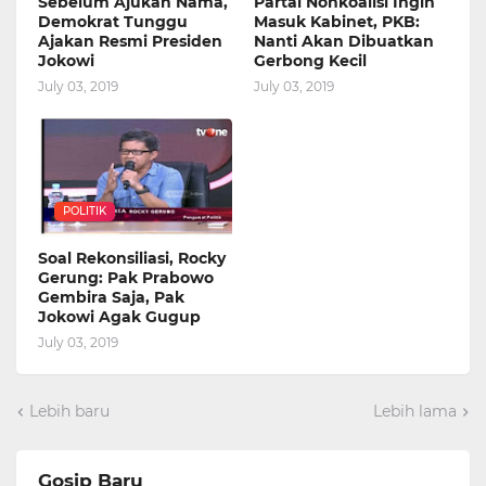
Sebelum Ajukan Nama,
Partai Nonkoalisi Ingin
Demokrat Tunggu
Masuk Kabinet, PKB:
Ajakan Resmi Presiden
Nanti Akan Dibuatkan
Jokowi
Gerbong Kecil
July 03, 2019
July 03, 2019
POLITIK
Soal Rekonsiliasi, Rocky
Gerung: Pak Prabowo
Gembira Saja, Pak
Jokowi Agak Gugup
July 03, 2019
Lebih baru
Lebih lama
Gosip Baru