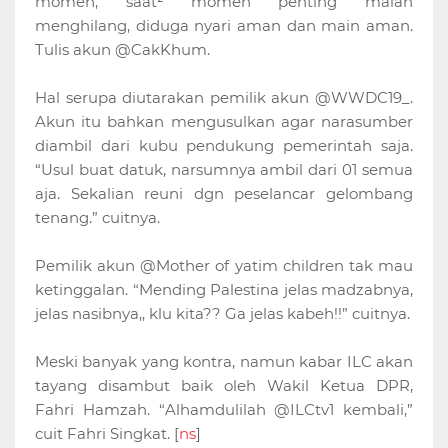
momen, saat² momen penting malah
menghilang, diduga nyari aman dan main aman.
Tulis akun @CakKhum.
Hal serupa diutarakan pemilik akun @WWDC19_.
Akun itu bahkan mengusulkan agar narasumber
diambil dari kubu pendukung pemerintah saja.
“Usul buat datuk, narsumnya ambil dari 01 semua
aja. Sekalian reuni dgn peselancar gelombang
tenang.” cuitnya.
Pemilik akun @Mother of yatim children tak mau
ketinggalan. “Mending Palestina jelas madzabnya,
jelas nasibnya,, klu kita?? Ga jelas kabeh!!” cuitnya.
Meski banyak yang kontra, namun kabar ILC akan
tayang disambut baik oleh Wakil Ketua DPR,
Fahri Hamzah. “Alhamdulilah @ILCtv1 kembali,”
cuit Fahri Singkat. [
ns
]