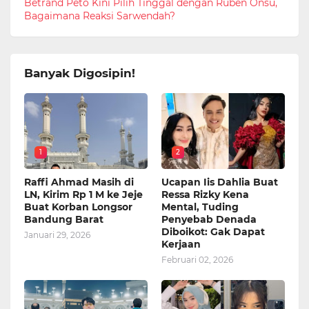
Betrand Peto Kini Pilih Tinggal dengan Ruben Onsu,
Bagaimana Reaksi Sarwendah?
Banyak Digosipin!
1
2
Raffi Ahmad Masih di
Ucapan Iis Dahlia Buat
LN, Kirim Rp 1 M ke Jeje
Ressa Rizky Kena
Buat Korban Longsor
Mental, Tuding
Bandung Barat
Penyebab Denada
Diboikot: Gak Dapat
Januari 29, 2026
Kerjaan
Februari 02, 2026