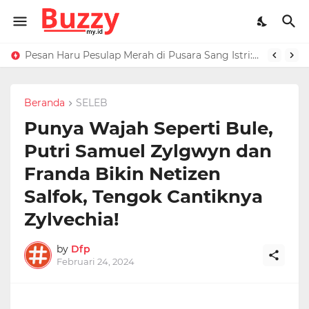
Raffi Ahmad Masih di LN, Kirim Rp 1 M ke Jeje Buat Korban Longsor Bandung Barat
Pesan Haru Pesulap Merah di Pusara Sang Istri: Sekarang Kamu Enggak Perlu Sakit Disuntik Lagi
Beranda
SELEB
Punya Wajah Seperti Bule,
Putri Samuel Zylgwyn dan
Franda Bikin Netizen
Salfok, Tengok Cantiknya
Zylvechia!
by
Dfp
Februari 24, 2024