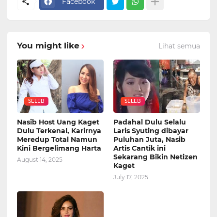
Facebook
You might like
Lihat semua
SELEB
SELEB
Nasib Host Uang Kaget
Padahal Dulu Selalu
Dulu Terkenal, Karirnya
Laris Syuting dibayar
Meredup Total Namun
Puluhan Juta, Nasib
Kini Bergelimang Harta
Artis Cantik ini
Sekarang Bikin Netizen
August 14, 2025
Kaget
July 17, 2025