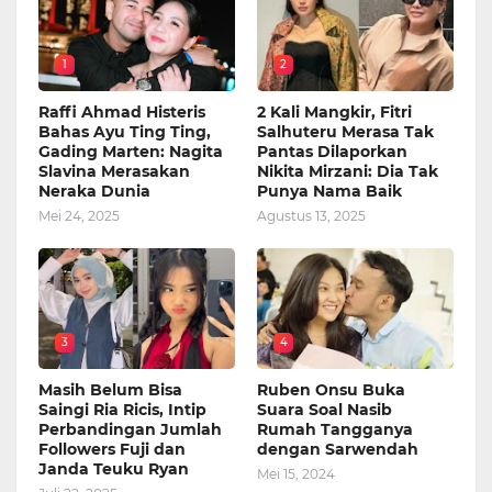
1
2
Raffi Ahmad Histeris
2 Kali Mangkir, Fitri
Bahas Ayu Ting Ting,
Salhuteru Merasa Tak
Gading Marten: Nagita
Pantas Dilaporkan
Slavina Merasakan
Nikita Mirzani: Dia Tak
Neraka Dunia
Punya Nama Baik
Mei 24, 2025
Agustus 13, 2025
3
4
Masih Belum Bisa
Ruben Onsu Buka
Saingi Ria Ricis, Intip
Suara Soal Nasib
Perbandingan Jumlah
Rumah Tangganya
Followers Fuji dan
dengan Sarwendah
Janda Teuku Ryan
Mei 15, 2024