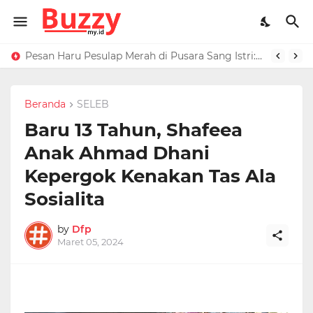
Raffi Ahmad Masih di LN, Kirim Rp 1 M ke Jeje Buat Korban Longsor Bandung Barat
Pesan Haru Pesulap Merah di Pusara Sang Istri: Sekarang Kamu Enggak Perlu Sakit Disuntik Lagi
Beranda
SELEB
Baru 13 Tahun, Shafeea
Anak Ahmad Dhani
Kepergok Kenakan Tas Ala
Sosialita
by
Dfp
Maret 05, 2024