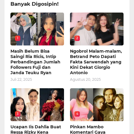
Banyak Digosipin!
1
2
Masih Belum Bisa
Ngobrol Malam-malam,
Saingi Ria Ricis, Intip
Betrand Peto Dapati
Perbandingan Jumlah
Fakta Sarwendah yang
Followers Fuji dan
Kini Dekat Giorgio
Janda Teuku Ryan
Antonio
Juli 22, 2025
Agustus 20, 2025
3
4
Ucapan Iis Dahlia Buat
Pinkan Mambo
Ressa Rizky Kena
Komentari Gaya