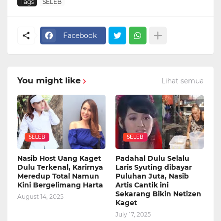
Tags
SELEB
Facebook
You might like
Lihat semua
SELEB
SELEB
Nasib Host Uang Kaget
Padahal Dulu Selalu
Dulu Terkenal, Karirnya
Laris Syuting dibayar
Meredup Total Namun
Puluhan Juta, Nasib
Kini Bergelimang Harta
Artis Cantik ini
Sekarang Bikin Netizen
August 14, 2025
Kaget
July 17, 2025