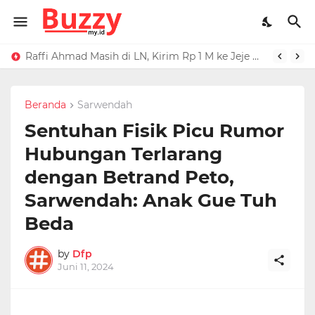
Raffi Ahmad Masih di LN, Kirim Rp 1 M ke Jeje Buat Korban Longsor Bandung Barat
Ucapan Iis Dahlia Buat Ressa Rizky Kena Mental, Tuding Penyebab Denada Diboikot: Gak Dapat Kerjaan
Beranda
Sarwendah
Sentuhan Fisik Picu Rumor
Hubungan Terlarang
dengan Betrand Peto,
Sarwendah: Anak Gue Tuh
Beda
by
Dfp
Juni 11, 2024