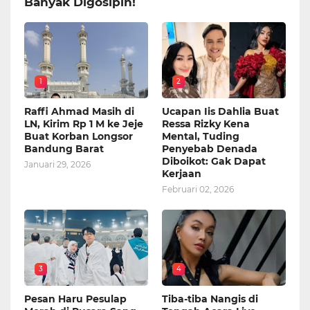
Banyak Digosipin!
1
2
Raffi Ahmad Masih di
Ucapan Iis Dahlia Buat
LN, Kirim Rp 1 M ke Jeje
Ressa Rizky Kena
Buat Korban Longsor
Mental, Tuding
Bandung Barat
Penyebab Denada
Diboikot: Gak Dapat
Januari 29, 2026
Kerjaan
Februari 02, 2026
3
4
Pesan Haru Pesulap
Tiba-tiba Nangis di