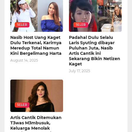
SELEB
SELEB
Nasib Host Uang Kaget
Padahal Dulu Selalu
Dulu Terkenal, Karirnya
Laris Syuting dibayar
Meredup Total Namun
Puluhan Juta, Nasib
Kini Bergelimang Harta
Artis Cantik ini
Sekarang Bikin Netizen
August 14, 2025
Kaget
July 17, 2025
SELEB
Artis Cantik Ditemukan
T3was M3mbusuk,
Keluarga Menolak