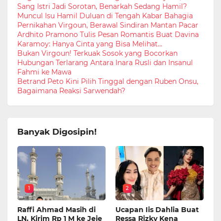
Sang Istri Jadi Sorotan, Benarkah Sedang Hamil?
Muncul Isu Hamil Duluan di Tengah Kabar Bahagia
Pernikahan Virgoun, Berawal Sindiran Mantan Pacar
Ardhito Pramono Tulis Pesan Romantis Buat Davina
Karamoy: Hanya Cinta yang Bisa Melihat...
Bukan Virgoun! Terkuak Sosok yang Bocorkan
Hubungan Terlarang Antara Inara Rusli dan Insanul
Fahmi ke Mawa
Betrand Peto Kini Pilih Tinggal dengan Ruben Onsu,
Bagaimana Reaksi Sarwendah?
Banyak Digosipin!
1
2
Raffi Ahmad Masih di
Ucapan Iis Dahlia Buat
LN, Kirim Rp 1 M ke Jeje
Ressa Rizky Kena