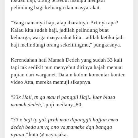
ibadah haji, orang tersebut mampu menjadi
pelindung bagi keluarga dan masyarakat.
"Yang namanya haji, atap ibaratnya. Artinya apa?
Kalau kita sudah haji, jadilah pelindung buat
keluarga, warga masyarakat kita. Jadilah ketika jadi
haji melindungi orang sekelilingmu," pungkasnya.
Kerendahan hati Mamah Dedeh yang sudah 33 kali
tapi tak sedikit pun menyebut dirinya hajah menuai
pujian dari warganet. Dalam kolom komentar konten
video Atta, mereka memuji sikapnya.
"33x Haji, tp ga mau ti panggil Haji.. luar biasa
mamah dedeh,"
puji meilany_80.
"33 x haji tp gak prnh mau dipanggil hajjah mma
dedeh beda sm yg ono ya,mamake dgn bangga
nyaaa,"
kata @maya.jaka.