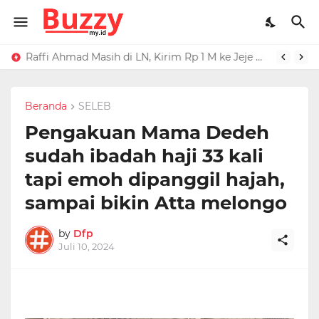
Raffi Ahmad Masih di LN, Kirim Rp 1 M ke Jeje Buat Korban Longsor Bandung Barat
Ucapan Iis Dahlia Buat Ressa Rizky Kena Mental, Tuding Penyebab Denada Diboikot: Gak Dapat Kerjaan
Beranda
SELEB
Pengakuan Mama Dedeh
sudah ibadah haji 33 kali
tapi emoh dipanggil hajah,
sampai bikin Atta melongo
by
Dfp
Juli 10, 2024