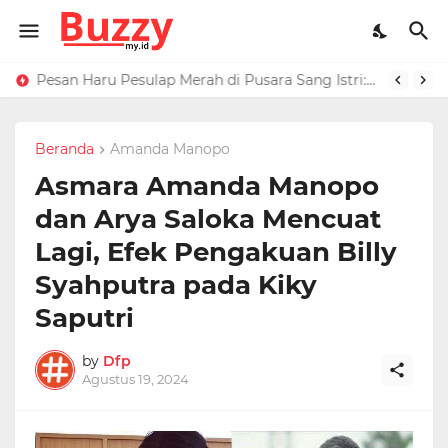
Raffi Ahmad Masih di LN, Kirim Rp 1 M ke Jeje Buat Korban Longsor Bandung Barat
Pesan Haru Pesulap Merah di Pusara Sang Istri: Sekarang Kamu Enggak Perlu Sakit Disuntik Lagi
Beranda
Amanda Manopo
Asmara Amanda Manopo
dan Arya Saloka Mencuat
Lagi, Efek Pengakuan Billy
Syahputra pada Kiky
Saputri
by
Dfp
Agustus 19, 2024