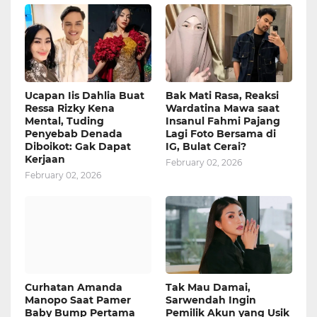
Ucapan Iis Dahlia Buat
Bak Mati Rasa, Reaksi
Ressa Rizky Kena
Wardatina Mawa saat
Mental, Tuding
Insanul Fahmi Pajang
Penyebab Denada
Lagi Foto Bersama di
Diboikot: Gak Dapat
IG, Bulat Cerai?
Kerjaan
February 02, 2026
February 02, 2026
Curhatan Amanda
Tak Mau Damai,
Manopo Saat Pamer
Sarwendah Ingin
Baby Bump Pertama
Pemilik Akun yang Usik