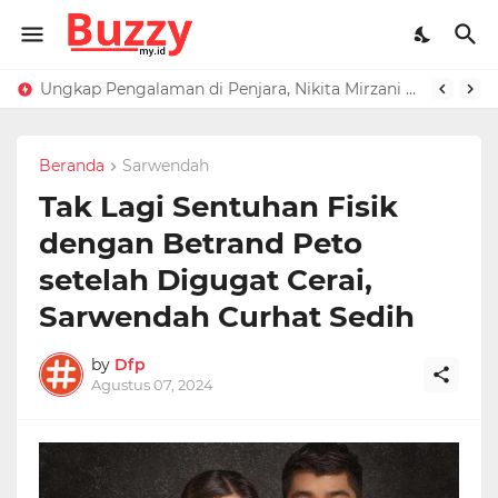
Ungkap Pengalaman di Penjara, Nikita Mirzani Ternyata Ditakuti Ketua Geng
Beredar Foto Wulan Guritno Sandaran di Bahu Baim Wong, Netizen: Teman tapi Mesra
Beranda
Sarwendah
Tak Lagi Sentuhan Fisik
dengan Betrand Peto
setelah Digugat Cerai,
Sarwendah Curhat Sedih
by
Dfp
Agustus 07, 2024