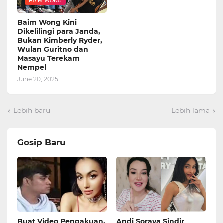
BAIM WONG
Baim Wong Kini
Dikelilingi para Janda,
Bukan Kimberly Ryder,
Wulan Guritno dan
Masayu Terekam
Nempel
June 20, 2025
Lebih baru
Lebih lama
Gosip Baru
Buat Video Pengakuan,
Andi Soraya Sindir