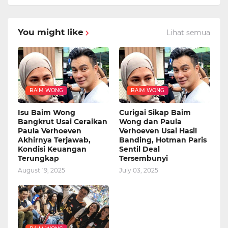
You might like
Lihat semua
BAIM WONG
BAIM WONG
Isu Baim Wong
Curigai Sikap Baim
Bangkrut Usai Ceraikan
Wong dan Paula
Paula Verhoeven
Verhoeven Usai Hasil
Akhirnya Terjawab,
Banding, Hotman Paris
Kondisi Keuangan
Sentil Deal
Terungkap
Tersembunyi
August 19, 2025
July 03, 2025