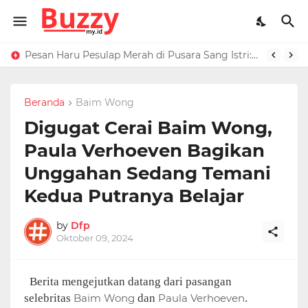
Raffi Ahmad Masih di LN, Kirim Rp 1 M ke Jeje Buat Korban Longsor Bandung Barat
Pesan Haru Pesulap Merah di Pusara Sang Istri: Sekarang Kamu Enggak Perlu Sakit Disuntik Lagi
Beranda
Baim Wong
Digugat Cerai Baim Wong,
Paula Verhoeven Bagikan
Unggahan Sedang Temani
Kedua Putranya Belajar
by
Dfp
Oktober 09, 2024
Berita mengejutkan datang dari pasangan
selebritas
Baim Wong
dan
Paula Verhoeven
.