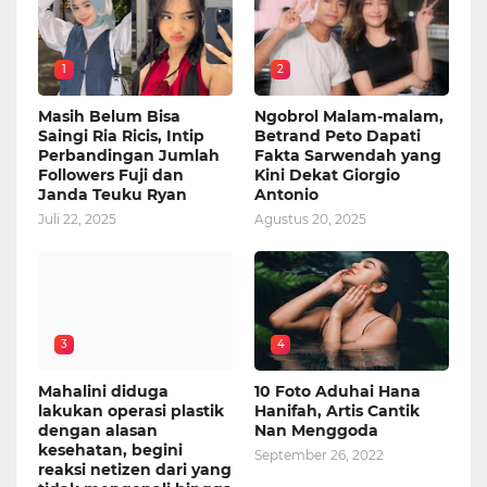
1
2
Masih Belum Bisa
Ngobrol Malam-malam,
Saingi Ria Ricis, Intip
Betrand Peto Dapati
Perbandingan Jumlah
Fakta Sarwendah yang
Followers Fuji dan
Kini Dekat Giorgio
Janda Teuku Ryan
Antonio
Juli 22, 2025
Agustus 20, 2025
3
4
Mahalini diduga
10 Foto Aduhai Hana
lakukan operasi plastik
Hanifah, Artis Cantik
dengan alasan
Nan Menggoda
kesehatan, begini
September 26, 2022
reaksi netizen dari yang