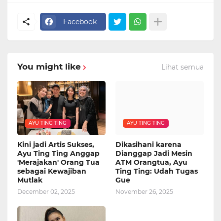
Facebook
You might like
Lihat semua
AYU TING TING
AYU TING TING
Kini jadi Artis Sukses,
Dikasihani karena
Ayu Ting Ting Anggap
Dianggap Jadi Mesin
'Merajakan' Orang Tua
ATM Orangtua, Ayu
sebagai Kewajiban
Ting Ting: Udah Tugas
Mutlak
Gue
December 02, 2025
November 26, 2025