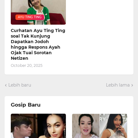
AYU TING TING
Curhatan Ayu Ting Ting
soal Tak Kunjung
Dapatkan Jodoh
hingga Respons Ayah
Ojak Tuai Sorotan
Netizen
October 20, 2025
Lebih baru
Lebih lama
Gosip Baru