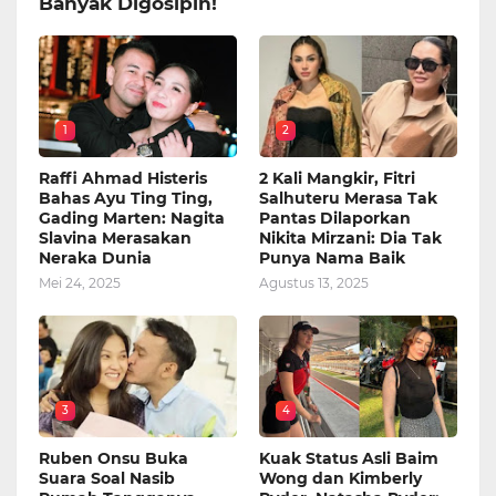
Banyak Digosipin!
1
2
Raffi Ahmad Histeris
2 Kali Mangkir, Fitri
Bahas Ayu Ting Ting,
Salhuteru Merasa Tak
Gading Marten: Nagita
Pantas Dilaporkan
Slavina Merasakan
Nikita Mirzani: Dia Tak
Neraka Dunia
Punya Nama Baik
Mei 24, 2025
Agustus 13, 2025
3
4
Ruben Onsu Buka
Kuak Status Asli Baim
Suara Soal Nasib
Wong dan Kimberly