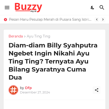
Raffi Ahmad Masih di LN, Kirim Rp 1 M ke Jeje Buat Korban Longsor Bandung Barat
Pesan Haru Pesulap Merah di Pusara Sang Istri: Sekarang Kamu Enggak Perlu Sakit Disuntik Lagi
Beranda
Ayu Ting Ting
Diam-diam Billy Syahputra
Ngebet Ingin Nikahi Ayu
Ting Ting? Ternyata Ayu
Bilang Syaratnya Cuma
Dua
by
Dfp
Desember 27, 2024