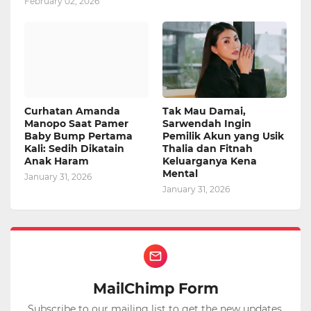
February 02, 2026
Curhatan Amanda
Tak Mau Damai,
Manopo Saat Pamer
Sarwendah Ingin
Baby Bump Pertama
Pemilik Akun yang Usik
Kali: Sedih Dikatain
Thalia dan Fitnah
Anak Haram
Keluarganya Kena
Mental
January 31, 2026
January 31, 2026
MailChimp Form
Subscribe to our mailing list to get the new updates.