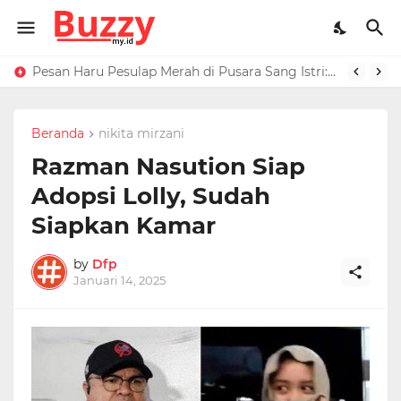
Raffi Ahmad Masih di LN, Kirim Rp 1 M ke Jeje Buat Korban Longsor Bandung Barat
Pesan Haru Pesulap Merah di Pusara Sang Istri: Sekarang Kamu Enggak Perlu Sakit Disuntik Lagi
Beranda
nikita mirzani
Razman Nasution Siap
Adopsi Lolly, Sudah
Siapkan Kamar
by
Dfp
Januari 14, 2025