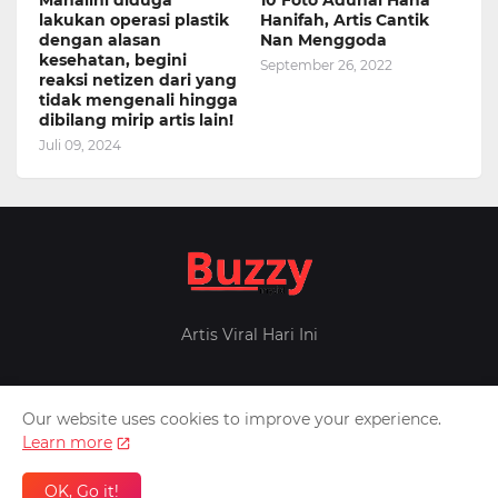
lakukan operasi plastik
Hanifah, Artis Cantik
dengan alasan
Nan Menggoda
kesehatan, begini
September 26, 2022
reaksi netizen dari yang
tidak mengenali hingga
dibilang mirip artis lain!
Juli 09, 2024
Artis Viral Hari Ini
Our website uses cookies to improve your experience.
Home
About Us
Privacy Policy
Contact Us
Learn more
Design by -
Pontianak
Patner -
Inafeed
Berita Militer
OK, Go it!
Melintas.net