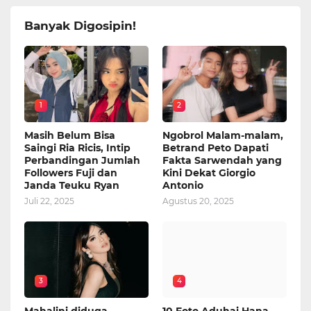
Banyak Digosipin!
1
2
Masih Belum Bisa
Ngobrol Malam-malam,
Saingi Ria Ricis, Intip
Betrand Peto Dapati
Perbandingan Jumlah
Fakta Sarwendah yang
Followers Fuji dan
Kini Dekat Giorgio
Janda Teuku Ryan
Antonio
Juli 22, 2025
Agustus 20, 2025
3
4
Mahalini diduga
10 Foto Aduhai Hana