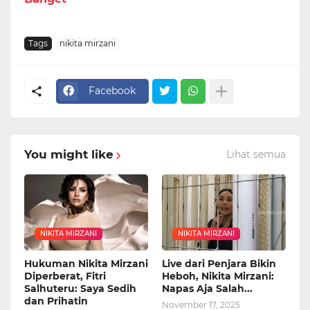
Tags
nikita mirzani
Facebook
You might like
Lihat semua
NIKITA MIRZANI
NIKITA MIRZANI
Hukuman Nikita Mirzani
Live dari Penjara Bikin
Diperberat, Fitri
Heboh, Nikita Mirzani:
Salhuteru: Saya Sedih
Napas Aja Salah...
dan Prihatin
November 17, 2025